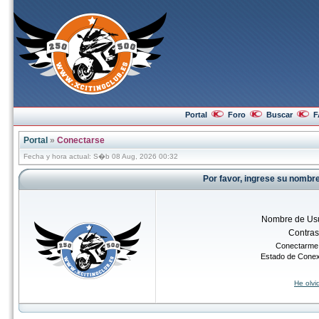
Portal
Foro
Buscar
F
Portal
»
Conectarse
Fecha y hora actual: S�b 08 Aug, 2026 00:32
Por favor, ingrese su nombr
Nombre de Usu
Contra
Conectarme 
Estado de Cone
He olv