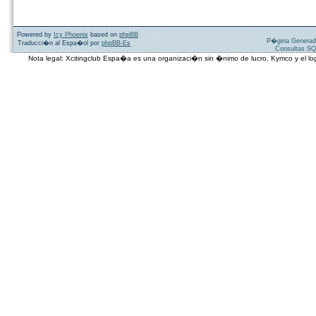
Powered by
Icy Phoenix
based on
phpBB
P�gina Generad
Traducci�n al Espa�ol por
phpBB-Es
Consultas SQ
Nota legal: Xcitingclub Espa�a es una organizaci�n sin �nimo de lucro. Kymco y el 