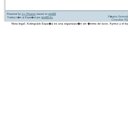
Powered by
Icy Phoenix
based on
phpBB
P�gina Generad
Traducci�n al Espa�ol por
phpBB-Es
Consultas SQ
Nota legal: Xcitingclub Espa�a es una organizaci�n sin �nimo de lucro. Kymco y el 