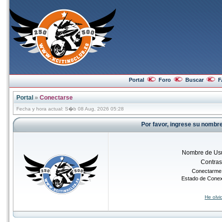
Portal
Foro
Buscar
F
Portal
»
Conectarse
Fecha y hora actual: S�b 08 Aug, 2026 05:28
Por favor, ingrese su nombr
Nombre de Usu
Contra
Conectarme 
Estado de Cone
He olv