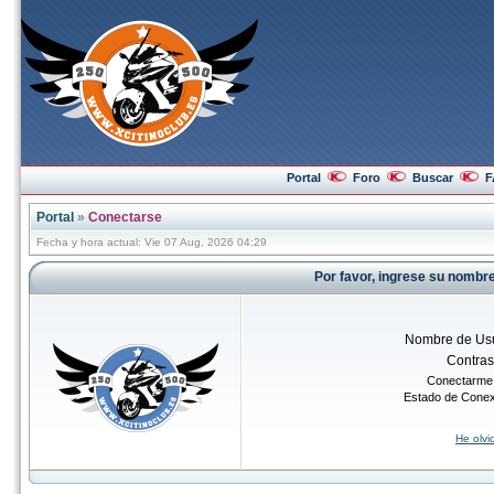
Portal
Foro
Buscar
F
Portal
»
Conectarse
Fecha y hora actual: Vie 07 Aug, 2026 04:29
Por favor, ingrese su nombr
Nombre de Usu
Contra
Conectarme 
Estado de Cone
He olv