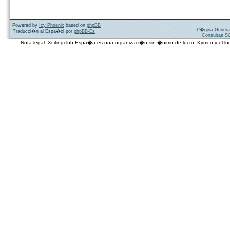
Powered by
Icy Phoenix
based on
phpBB
P�gina Genera
Traducci�n al Espa�ol por
phpBB-Es
Consultas SQ
Nota legal: Xcitingclub Espa�a es una organizaci�n sin �nimo de lucro. Kymco y el 