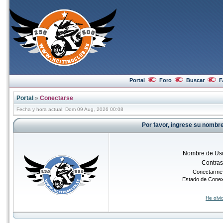
Portal
Foro
Buscar
F
Portal
»
Conectarse
Fecha y hora actual: Dom 09 Aug, 2026 00:08
Por favor, ingrese su nombr
Nombre de Usu
Contra
Conectarme 
Estado de Cone
He olv