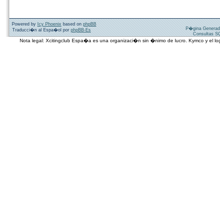
Powered by
Icy Phoenix
based on
phpBB
P�gina Generad
Traducci�n al Espa�ol por
phpBB-Es
Consultas SQ
Nota legal: Xcitingclub Espa�a es una organizaci�n sin �nimo de lucro. Kymco y el 