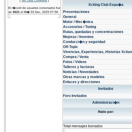
[
Ver Lista Completa
]
Xciting Club Espa�a
El r�cord de usuarios conectados fue
Presentaciones
de
3621
el Mi� 03 Dec, 2025 07:58
General
Motor / Mec�nica
Accesorios / Tuning
Rutas, quedadas y concentraciones
Mejoras / Inventos
Conducci�n y seguridad
Off-Topic
Vivencias, Experiencias, Historias Xcitant
Compra / Venta
Fotos / Videos
Talleres y facturas
Noticias / Novedades
Otras marcas y modelos
Enlaces y direcciones
Invitados
Foro Invitados
Administraci�n
Ratio por:
Total mensajes borrados