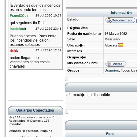
Informaci�n
Estado
P�gina Web
Fecha de nacimiento
16 Marzo 1962
Sexo
Masculino
Ubicaci�n
Albacete
Intereses
Ocupaci�n
Mis Vistas de Perfil
Grupos
Usuarios
: Todos los 
Informaci�n no disponible
Usuarios Conectados
Hay
138
usuarios conectados: 0
Registrados, 0 Ocultos y 138
Invitados
Usuarios Registrados: Ninguno
Foro