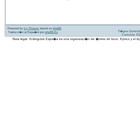
Powered by
Icy Phoenix
based on
phpBB
P�gina Generad
Traducci�n al Espa�ol por
phpBB-Es
Consultas SQ
Nota legal: Xcitingclub Espa�a es una organizaci�n sin �nimo de lucro. Kymco y el 