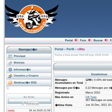
Portal
Foro
Buscar
F
Portal
»
Perfil
»
villita
Navegaci�n
Fecha y hora actual: Dom 09 Aug, 2026 15:04
Principal
Noticias
Informaci�n
Estadisticas
Usuarios y Grupos
Mensajes
1298
( 0.43% del tota
Sindicaci�n RSS
Acumulados en Total
)
Mensajes por D�a
0.22 Mensajes por d
Registrado
Marzo 2010
Mas Activo en
Off-Topic
467 Mensajes en est
Jue 16 Dec, 2021 15:
�ltima Visita