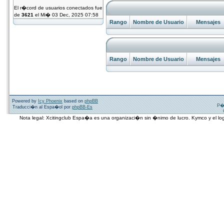
El r�cord de usuarios conectados fue
de
3621
el Mi� 03 Dec, 2025 07:58
Rango
Nombre de Usuario
Mensajes
Rango
Nombre de Usuario
Mensajes
Powered by
Icy Phoenix
based on
phpBB
P�
Traducci�n al Espa�ol por
phpBB-Es
Nota legal: Xcitingclub Espa�a es una organizaci�n sin �nimo de lucro. Kymco y el 