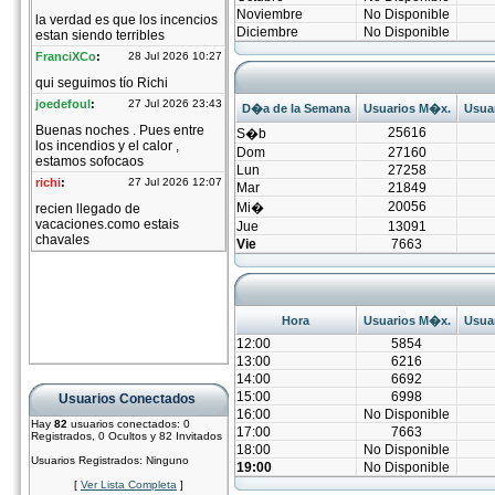
Noviembre
No Disponible
Diciembre
No Disponible
D�a de la Semana
Usuarios M�x.
Usuar
25616
S�b
Dom
27160
Lun
27258
Mar
21849
20056
Mi�
Jue
13091
Vie
7663
Hora
Usuarios M�x.
Usuar
12:00
5854
13:00
6216
14:00
6692
15:00
6998
Usuarios Conectados
16:00
No Disponible
Hay
82
usuarios conectados: 0
17:00
7663
Registrados, 0 Ocultos y 82 Invitados
18:00
No Disponible
Usuarios Registrados: Ninguno
19:00
No Disponible
[
Ver Lista Completa
]