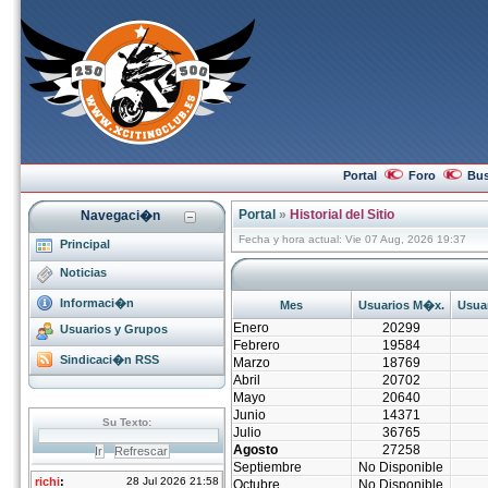
Portal
Foro
Bus
Portal
»
Historial del Sitio
Navegaci�n
Fecha y hora actual: Vie 07 Aug, 2026 19:37
Principal
Noticias
Informaci�n
Mes
Usuarios M�x.
Usuar
Enero
20299
Usuarios y Grupos
Febrero
19584
Sindicaci�n RSS
Marzo
18769
Abril
20702
Mayo
20640
Junio
14371
Julio
36765
Agosto
27258
Septiembre
No Disponible
Octubre
No Disponible