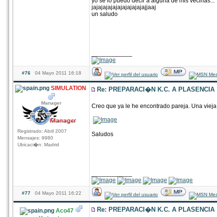
yo se lo puedo decir a alguna de mis vecinas...
jajajajajajajajajajajajjaaj
un saludo
____________
#76
04 Mayo 2011 16:18
SIMULATION
Re: PREPARACI�N K.C. A PLASENCIA
Manager
Creo que ya le he encontrado pareja. Una vieja 
Registrado: Abril 2007
Saludos
Mensajes: 9980
Ubicaci�n: Madrid
____________
#77
04 Mayo 2011 16:22
Re: PREPARACI�N K.C. A PLASENCIA
Aco47