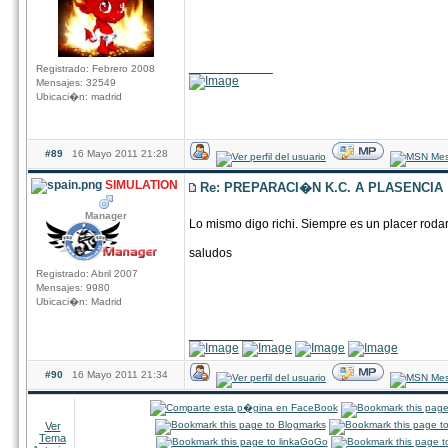
____________
Registrado: Febrero 2008
Mensajes: 32549
Ubicaci�n: madrid
#89
16 Mayo 2011 21:28
SIMULATION
Re: PREPARACI�N K.C. A PLASENCIA
Manager
Lo mismo digo richi. Siempre es un placer rod
saludos
Registrado: Abril 2007
Mensajes: 9980
Ubicaci�n: Madrid
____________
#90
16 Mayo 2011 21:34
Ver
Tema