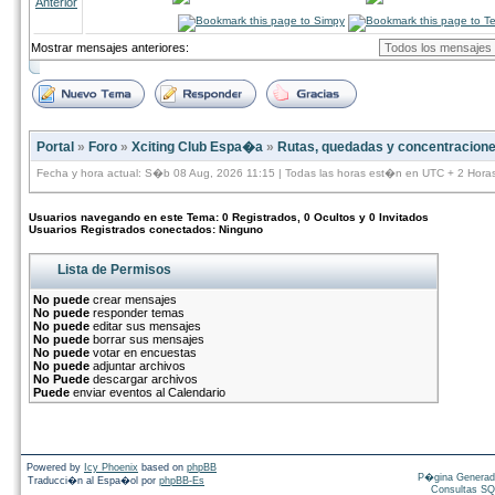
Anterior
Mostrar mensajes anteriores:
Portal
»
Foro
»
Xciting Club Espa�a
»
Rutas, quedadas y concentracion
Fecha y hora actual: S�b 08 Aug, 2026 11:15 | Todas las horas est�n en UTC + 2 Hora
Usuarios navegando en este Tema: 0 Registrados, 0 Ocultos y 0 Invitados
Usuarios Registrados conectados: Ninguno
Lista de Permisos
No puede
crear mensajes
No puede
responder temas
No puede
editar sus mensajes
No puede
borrar sus mensajes
No puede
votar en encuestas
No puede
adjuntar archivos
No Puede
descargar archivos
Puede
enviar eventos al Calendario
Powered by
Icy Phoenix
based on
phpBB
P�gina Generad
Traducci�n al Espa�ol por
phpBB-Es
Consultas SQ