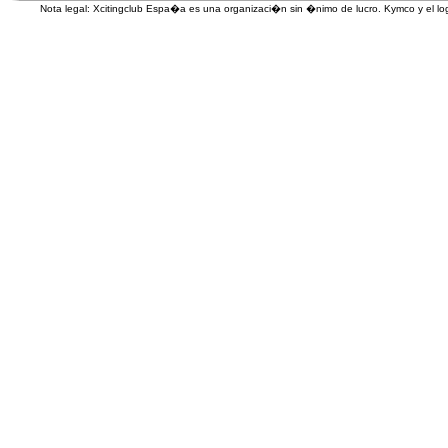
Nota legal: Xcitingclub Espa�a es una organizaci�n sin �nimo de lucro. Kymco y el 