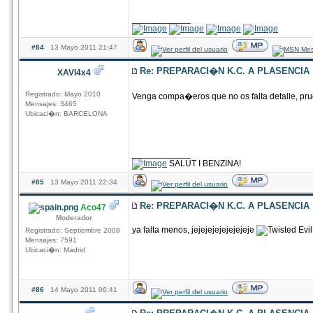
____________
#84
13 Mayo 2011 21:47
Re: PREPARACI�N K.C. A PLASENCIA
XAVI4x4
Registrado: Mayo 2010
Venga compa�eros que no os falta detalle, prude
Mensajes: 3465
Ubicaci�n: BARCELONA
____________
SALUT I BENZINA!
#85
13 Mayo 2011 22:34
Re: PREPARACI�N K.C. A PLASENCIA
Aco47
Moderador
ya falta menos, jejejejejejejejeje
Registrado: Septiembre 2008
Mensajes: 7591
Ubicaci�n: Madrid
#86
14 Mayo 2011 06:41