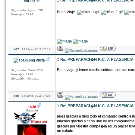
Re: PREPARACI�N K.C. A PLASENCIA
carcar
Registrado: Agosto 2010
Buen Viaje.
Mensajes: 3294
____________
#87
14 Mayo 2011 07:11
Re: PREPARACI�N K.C. A PLASENCIA
villita
Buen viaje, y tened mucho cuidado con las carre
Registrado: Marzo 2010
Mensajes: 1298
Ubicaci�n: Albacete
#88
14 Mayo 2011 07:35
Re: PREPARACI�N K.C. A PLASENCIA
richi
Manager
pues gracias a dios todo el komando centro esta
muchas gracias a cada uno de los componente
gracias por vuestra compa�ia es un placer rute
un saludo