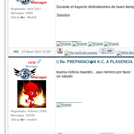
Durante el trayecto disfrutaremos de buen tiem
Registrado: Abril 2007
Mensajes: 9980
Saludos
Ubicaci�n: Madrid
____________
#81
13 Mayo 2011 15:36
Re: PREPARACI�N K.C. A PLASENCIA
richi
Manager
buena noticia maestro....que nervios por favor
un saludo
____________
Registrado: Febrero 2008
Mensajes: 32549
Ubicaci�n: madrid