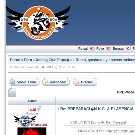
Portal
Foro
Buscar
F
Portal
»
Foro
»
Xciting Club Espa�a
»
Rutas, quedadas y concentracion
Fecha y hora actual: S�b 08 Aug, 2026 11:15
PREPARAC
Autor
Re: PREPARACI�N K.C. A PLASENCIA
richi
Manager
SIMULATION Escribi�: [
Ver Mensaje
]
SIMULATION Escribi�: [
Ver Mensaje
]