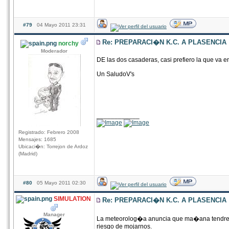
#79
04 Mayo 2011 23:31
Re: PREPARACI�N K.C. A PLASENCIA
norchy
Moderador
DE las dos casaderas, casi prefiero la que va e
Un SaludoV's
____________
Registrado: Febrero 2008
Mensajes: 1685
Ubicaci�n: Torrejon de Ardoz
(Madrid)
#80
05 Mayo 2011 02:30
SIMULATION
Re: PREPARACI�N K.C. A PLASENCIA
Manager
La meteorolog�a anuncia que ma�ana tendremos
riesgo de mojarnos.