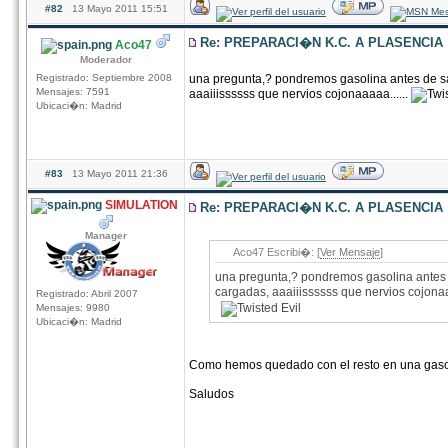
#82
13 Mayo 2011 15:51
Re: PREPARACI�N K.C. A PLASENCIA
Aco47
Moderador
Registrado: Septiembre 2008
una pregunta,? pondremos gasolina antes de sa
Mensajes: 7591
aaaiiissssss que nervios cojonaaaaa......
Ubicaci�n: Madrid
#83
13 Mayo 2011 21:36
SIMULATION
Re: PREPARACI�N K.C. A PLASENCIA
Manager
Aco47 Escribi�: [
Ver Mensaje
]
una pregunta,? pondremos gasolina antes d
cargadas, aaaiiissssss que nervios cojonaa
Registrado: Abril 2007
Mensajes: 9980
Ubicaci�n: Madrid
Como hemos quedado con el resto en una gaso
Saludos