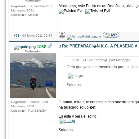
Moderador
Moskissss, este Pedro es un Don Juan, pivita
Registrado: Septiembre 2008
Mensajes: 7591
Ubicaci�n: Madrid
#78
04 Mayo 2011 22:44
Re: PREPARACI�N K.C. A PLASENCIA
JOSE
Moderador
SIMULATION Escribi�: [
Ver Mensaje
]
Creo que ya le he encontrado pareja. Una v
Saludos
Juanma, mira que eres malo con nuestro amigo 
Registrado: Febrero 2008
Mensajes: 4258
ha buscado soluci�n:
Ubicaci�n: PLASENCIA
Es esta y para el solito.
Saludos.