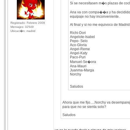
Si se necesitasen m�s plazas de co
Ana va con compa��a y ha decidido l
equipaje no hay inconveniente.
Registrado: Febrero 2008
Al final y si no me equivoco de Madr
Mensajes: 32549
Ubicaci�n: madrid
Richi-Dori
Angelote-Isabel
Pepo- Selo
Aco-Gloria
Angel-Reme
Angel-Katy
Paco-Puri
Manuel-Se�ora
Ana-Mauri
Juanma-Marga
Norchy
Saludos
Ahora que me fijo.....Norchy va desempa
para que no se sienta solo?
Saludos