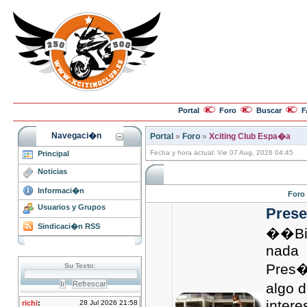
Portal
Foro
Buscar
F
Navegaci�n
Portal
»
Foro
»
Xciting Club Espa�a
Fecha y hora actual: Vie 07 Aug, 2026 04:45
Principal
Noticias
Informaci�n
Foro
Usuarios y Grupos
Prese
Sindicaci�n RSS
��Bie
nada
Pres�
algo 
intere