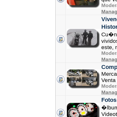
Moder
Manag
Viven
Histor
Cu�nt
vivido
este, 
Moder
Manag
Compr
Merca
Venta 
Moder
Manag
Fotos
�lbum
Video