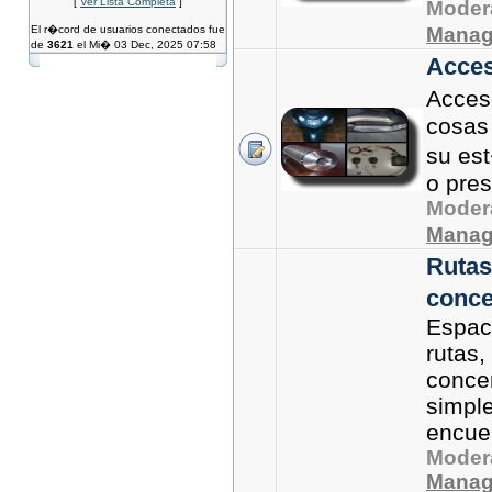
[
Ver Lista Completa
]
Moder
El r�cord de usuarios conectados fue
Manag
de
3621
el Mi� 03 Dec, 2025 07:58
Acces
Acces
cosas
su est
o pre
Moder
Manag
Rutas
conce
Espac
rutas
conce
simpl
encuen
Moder
Manag