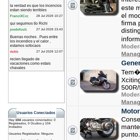
este 
el mod
firma
distin
infor
Moder
Manag
Gener
Tem�t
Xcitin
500R/
Moder
Manag
Motor
Usuarios Conectados
Conse
Hay
104
usuarios conectados: 0
Registrados, 0 Ocultos y 104
mante
Invitados
punto
Usuarios Registrados: Ninguno