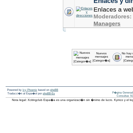
Enlaces y di
Enlaces a we
Moderadores:
Managers
Nuevos
No hay 
mensajes
mens
[Categor�a]
[Categ
Powered by
Icy Phoenix
based on
phpBB
P�gina Generad
Traducci�n al Espa�ol por
phpBB-Es
Consultas SQ
Nota legal: Xcitingclub Espa�a es una organizaci�n sin �nimo de lucro. Kymco y el 