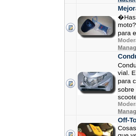
Mejor
�Has 
moto? 
para 
Moder
Manag
Condu
Condu
vial. 
para 
sobre
scoote
Moder
Manag
Off-T
Cosas
que ve