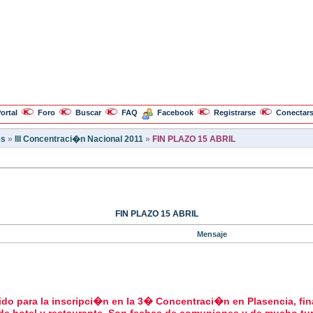
ortal
Foro
Buscar
FAQ
Facebook
Registrarse
Conectar
es
»
III Concentraci�n Nacional 2011
»
FIN PLAZO 15 ABRIL
FIN PLAZO 15 ABRIL
Mensaje
do para la inscripci�n en la 3� Concentraci�n en Plasencia, fina