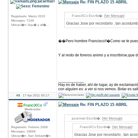
jucarmari
Re: FIN PLAZO 15 ABRIL
FranciXCo Escribi�: [
Ver Mensaje
]
Registrado: Marzo 2010
Mensajes: 7149
Gracias Jose por recordarlo , tan acostum
Ubicaci�n: Aqu� y all�...
��Pero hombre Francixco!!�Como se te pued
Y al resto de foreros animo y a inscribirse,que 
____________
Hay es de haber, ahí de lugar, ay de exclamació
con alguien es: a ver si nos vemos. Botar es salt
#3
17 Apr 2011 00:17
Re: FIN PLAZO 15 ABRIL
FranciXCo
Moderador
jucarmari Escribi�: [
Ver Mensaje
]
FranciXCo Escribi�: [
Ver Mensaje
]
Registrado: Febrero 2008
Mensajes: 18666
Gracias Jose por recordarlo , tan ac
Ubicaci�n: San Sebasti�n