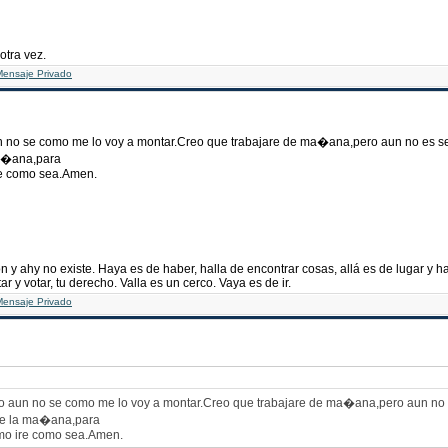
 otra vez.
un no se como me lo voy a montar.Creo que trabajare de ma�ana,pero aun no es s
ma�ana,para
ire como sea.Amen.
n y ahy no existe. Haya es de haber, halla de encontrar cosas, allá es de lugar y 
ar y votar, tu derecho. Valla es un cerco. Vaya es de ir.
smo aun no se como me lo voy a montar.Creo que trabajare de ma�ana,pero aun no
 de la ma�ana,para
omo ire como sea.Amen.