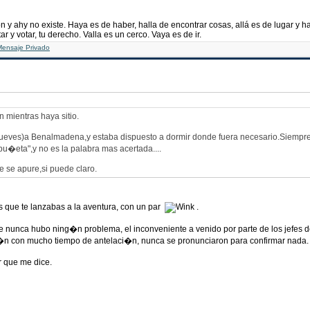
n y ahy no existe. Haya es de haber, halla de encontrar cosas, allá es de lugar y 
ar y votar, tu derecho. Valla es un cerco. Vaya es de ir.
 mientras haya sitio.
r(jueves)a Benalmadena,y estaba dispuesto a dormir donde fuera necesario.Siempre 
pu�eta",y no es la palabra mas acertada....
e se apure,si puede claro.
 que te lanzabas a la aventura, con un par
.
rte nunca hubo ning�n problema, el inconveniente a venido por parte de los jefes d
i�n con mucho tiempo de antelaci�n, nunca se pronunciaron para confirmar nada.
r que me dice.