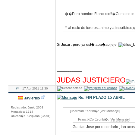
��Pero hombre Francixco!!�Como se te 
Y al resto de foreros animo y a inscribirse
Si Jucar . pero ya est� apa�ao jeje
____________
hhhhhhhhhhhhhhhhhhhhhhhhhhhhhhhhhhhhh
JUDAS JUSTICIERO
#4
17 Apr 2011 11:30
Re: FIN PLAZO 15 ABRIL
Javierillo
Registrado: Junio 2008
jucarmari Escribi�: [
Ver Mensaje
]
Mensajes: 1714
Ubicaci�n: Chipiona (Cadiz)
FranciXCo Escribi�: [
Ver Mensaje
]
Gracias Jose por recordarlo , tan ac