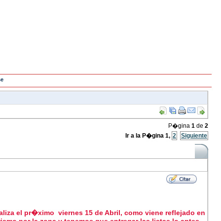
se
P�gina
1
de
2
Ir a la P�gina
1
,
2
Siguiente
liza el pr�ximo viernes 15 de Abril, como viene reflejado en