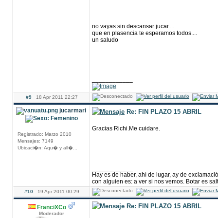
no vayas sin descansar jucar....
que en plasencia te esperamos todos....
un saludo
____________
#9
18 Apr 2011 22:27
jucarmari
Re: FIN PLAZO 15 ABRIL
Gracias Richi.Me cuidare.
Registrado: Marzo 2010
Mensajes: 7149
Ubicaci�n: Aqu� y all�...
____________
Hay es de haber, ahí de lugar, ay de exclamació
con alguien es: a ver si nos vemos. Botar es salt
#10
19 Apr 2011 00:29
Re: FIN PLAZO 15 ABRIL
FranciXCo
Moderador