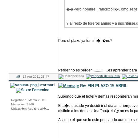
��Pero hombre Francixco!!�Como se te 
Y al resto de foreros animo y a inscribirse
Pero el plazo ya termin�, �no?
____________
Perder no es perder..................es aprender para
#5
17 Apr 2011 23:47
jucarmari
Re: FIN PLAZO 15 ABRIL
Supongo que el hotel y demas responderan mien
Registrado: Marzo 2010
Mensajes: 7149
El a�o pasado yo decidi ir el dia anterior(jue
Ubicaci�n: Aqu� y all�...
distinto a los demas.Una "pu�eta",y no es la pa
Asi que el que se lo este pensando aun que se 