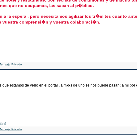
 de hotel y restaurante. Son fechas de comuniones y de mucho tur
iones que no ocupamos, las sacan al p�blico.
la espera , pero necesitamos agilizar los tr�mites cuanto antes
s vuestra comprensi�n y vuestra colaboraci�n.
s que estamos de verlo en el portal , a m�s de uno se nos puede pasar ( a mi po
hhhhhhhh