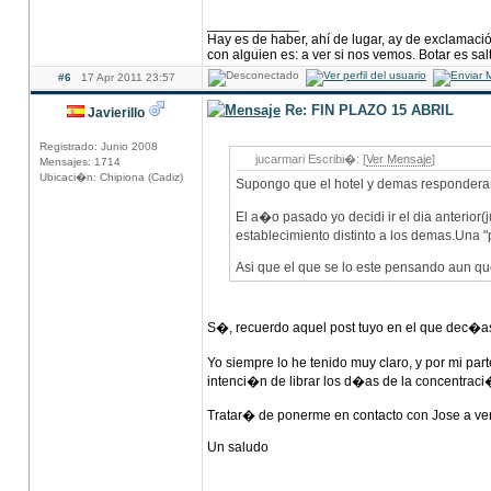
____________
Hay es de haber, ahí de lugar, ay de exclamació
con alguien es: a ver si nos vemos. Botar es salt
#6
17 Apr 2011 23:57
Re: FIN PLAZO 15 ABRIL
Javierillo
Registrado: Junio 2008
jucarmari Escribi�: [
Ver Mensaje
]
Mensajes: 1714
Ubicaci�n: Chipiona (Cadiz)
Supongo que el hotel y demas responderan
El a�o pasado yo decidi ir el dia anterio
establecimiento distinto a los demas.Una "
Asi que el que se lo este pensando aun qu
S�, recuerdo aquel post tuyo en el que dec�as
Yo siempre lo he tenido muy claro, y por mi pa
intenci�n de librar los d�as de la concentrac
Tratar� de ponerme en contacto con Jose a ve
Un saludo