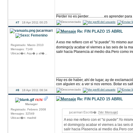
____________
Perder no es perder..................es aprender para
#7
18 Apr 2011 00:25
jucarmari
Re: FIN PLAZO 15 ABRIL
A eso me refiero con el "si puede".Yo mismo a
Registrado: Marzo 2010
domingo)y acabar el viernes a las seis de la 
Mensajes: 7149
salir hacia Plasencia al medio dia.Pero como 
Ubicaci�n: Aqu� y all�...
____________
Hay es de haber, ahí de lugar, ay de exclamació
con alguien es: a ver si nos vemos. Botar es salt
#8
18 Apr 2011 08:34
Re: FIN PLAZO 15 ABRIL
richi
Manager
Registrado: Febrero 2008
jucarmari Escribi�: [
Ver Mensaje
]
Mensajes: 32549
Ubicaci�n: madrid
A eso me refiero con el "si puede".Yo mi
el domingo)y acabar el viernes a las seis
salir hacia Plasencia al medio dia.Pero c