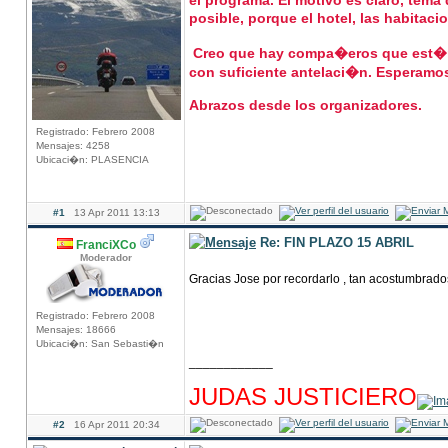
el programa. El motivo es claro, tema
posible, porque el hotel, las habitac
Creo que hay compa�eros que est�n a 
con suficiente antelaci�n. Esperamo
Abrazos desde los organizadores.
Registrado: Febrero 2008
Mensajes: 4258
Ubicaci�n: PLASENCIA
#1
13 Apr 2011 13:13
Re: FIN PLAZO 15 ABRIL
FranciXCo
Moderador
Gracias Jose por recordarlo , tan acostumbrado
Registrado: Febrero 2008
Mensajes: 18666
Ubicaci�n: San Sebasti�n
____________
hhhhhhhhhhhhhhhhhhhhhhhhhhhhhhhhhhhhh
JUDAS JUSTICIERO
#2
16 Apr 2011 20:34