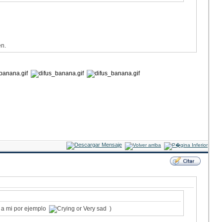
en.
( a mi por ejemplo
)