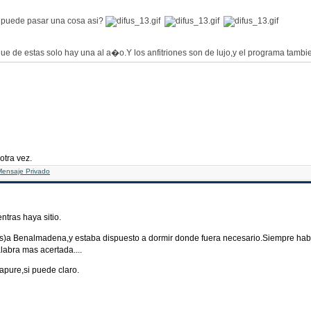
puede pasar una cosa asi?
,que de estas solo hay una al a�o.Y los anfitriones son de lujo,y el programa tambi
 otra vez.
tras haya sitio.
ves)a Benalmadena,y estaba dispuesto a dormir donde fuera necesario.Siempre habr
labra mas acertada....
apure,si puede claro.