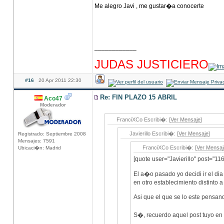
Me alegro Javi , me gustar�a conocerte
____________
hhhhhhhhhhhhhhhhhhhhhhhhhhhhhhhhhhhhh
JUDAS JUSTICIERO
#16
20 Apr 2011 22:30
Re: FIN PLAZO 15 ABRIL
Aco47
Moderador
FranciXCo Escribi�: [
Ver Mensaje
]
Javierillo Escribi�: [
Ver Mensaje
]
Registrado: Septiembre 2008
Mensajes: 7591
FranciXCo Escribi�: [
Ver Mensaj
Ubicaci�n: Madrid
[quote user="Javierillo" post="1
El a�o pasado yo decidi ir el di
en otro establecimiento distinto 
Asi que el que se lo este pensan
S�, recuerdo aquel post tuyo en