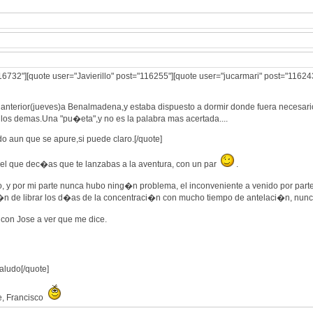
16732"][quote user="Javierillo" post="116255"][quote user="jucarmari" post="116
a anterior(jueves)a Benalmadena,y estaba dispuesto a dormir donde fuera necesari
a los demas.Una "pu�eta",y no es la palabra mas acertada....
do aun que se apure,si puede claro.[/quote]
 el que dec�as que te lanzabas a la aventura, con un par
.
o, y por mi parte nunca hubo ning�n problema, el inconveniente a venido por parte 
�n de librar los d�as de la concentraci�n con mucho tiempo de antelaci�n, nunc
con Jose a ver que me dice.
saludo[/quote]
e, Francisco