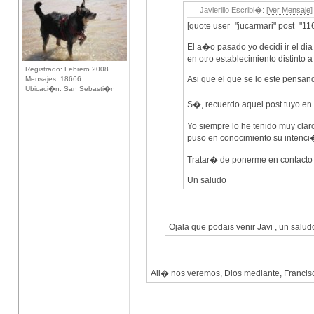
Javierillo Escribi�: [
Ver Mensaje
]
[quote user="jucarmari" post="11
El a�o pasado yo decidi ir el di
en otro establecimiento distinto 
Registrado: Febrero 2008
Asi que el que se lo este pensan
Mensajes: 18666
Ubicaci�n: San Sebasti�n
S�, recuerdo aquel post tuyo en
Yo siempre lo he tenido muy clar
puso en conocimiento su intenci
Tratar� de ponerme en contacto 
Un saludo
Ojala que podais venir Javi , un salud
All� nos veremos, Dios mediante, Franci