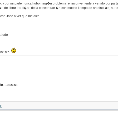
o, y por mi parte nunca hubo ning�n problema, el inconveniente a venido por parte 
�n de librar los d�as de la concentraci�n con mucho tiempo de antelaci�n, nunc
con Jose a ver que me dice.
saludo
rancisco
.....oisssss