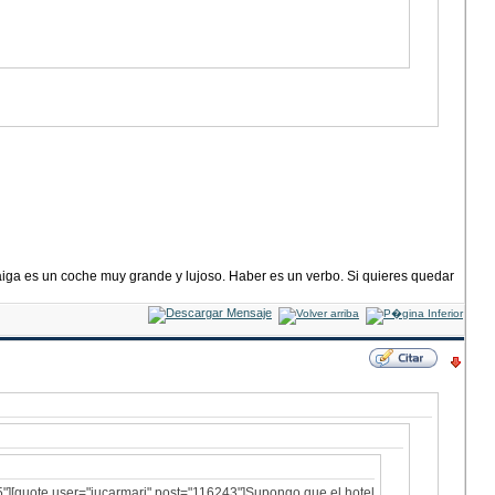
haiga es un coche muy grande y lujoso. Haber es un verbo. Si quieres quedar
5"][quote user="jucarmari" post="116243"]Supongo que el hotel