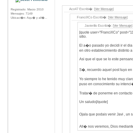
Aco47 Escribi�: [
Ver Mensaje
]
Registrado: Marzo 2010
Mensajes: 7149
FranciXCo Escribi�: [
Ver Mensaje
]
Ubicaci�n: Aqu� y all�...
Javierillo Escribi�: [
Ver Mensaje
]
[quote user="FranciXCo" post="1
sitio.
El a�o pasado yo decidi ir el di
en otro establecimiento distinto 
Asi que el que se lo este pensan
S�, recuerdo aquel post tuyo en
Yo siempre lo he tenido muy clar
puso en conocimiento su intenci
Tratar� de ponerme en contacto 
Un saludo[/quote]
Ojala que podais venir Javi , un 
All� nos veremos, Dios mediant