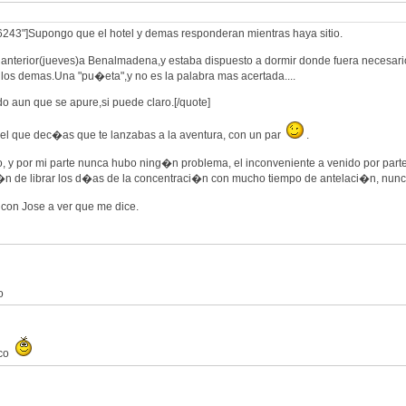
6243"]Supongo que el hotel y demas responderan mientras haya sitio.
a anterior(jueves)a Benalmadena,y estaba dispuesto a dormir donde fuera necesari
a los demas.Una "pu�eta",y no es la palabra mas acertada....
do aun que se apure,si puede claro.[/quote]
 el que dec�as que te lanzabas a la aventura, con un par
.
o, y por mi parte nunca hubo ning�n problema, el inconveniente a venido por parte 
�n de librar los d�as de la concentraci�n con mucho tiempo de antelaci�n, nunc
con Jose a ver que me dice.
o
sco