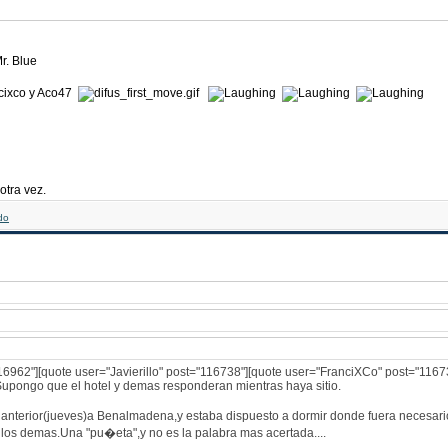
ncixco y Aco47
 otra vez.
6962"][quote user="Javierillo" post="116738"][quote user="FranciXCo" post="11673
Supongo que el hotel y demas responderan mientras haya sitio.
a anterior(jueves)a Benalmadena,y estaba dispuesto a dormir donde fuera necesari
a los demas.Una "pu�eta",y no es la palabra mas acertada....