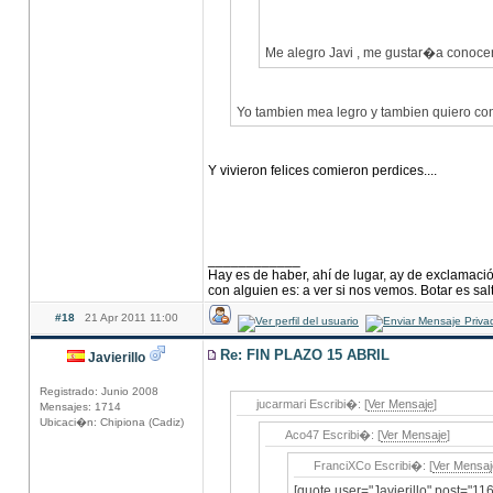
Me alegro Javi , me gustar�a conoce
Yo tambien mea legro y tambien quiero cono
Y vivieron felices comieron perdices....
____________
Hay es de haber, ahí de lugar, ay de exclamació
con alguien es: a ver si nos vemos. Botar es salt
#18
21 Apr 2011 11:00
Re: FIN PLAZO 15 ABRIL
Javierillo
Registrado: Junio 2008
jucarmari Escribi�: [
Ver Mensaje
]
Mensajes: 1714
Ubicaci�n: Chipiona (Cadiz)
Aco47 Escribi�: [
Ver Mensaje
]
FranciXCo Escribi�: [
Ver Mensaj
[quote user="Javierillo" post="1