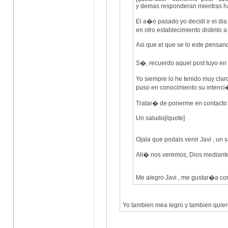
y demas responderan mientras ha
El a�o pasado yo decidi ir el di
en otro establecimiento distinto 
Asi que el que se lo este pensan
S�, recuerdo aquel post tuyo en
Yo siempre lo he tenido muy clar
puso en conocimiento su intenci
Tratar� de ponerme en contacto 
Un saludo[/quote]
Ojala que podais venir Javi , un 
All� nos veremos, Dios mediante,
Me alegro Javi , me gustar�a co
Yo tambien mea legro y tambien quiero