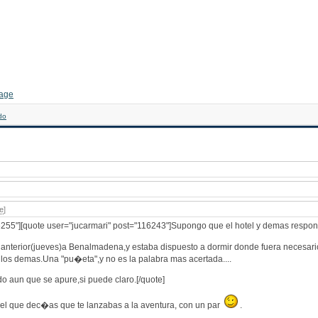
hhhhhhhh
e
]
16255"][quote user="jucarmari" post="116243"]Supongo que el hotel y demas respon
a anterior(jueves)a Benalmadena,y estaba dispuesto a dormir donde fuera necesari
a los demas.Una "pu�eta",y no es la palabra mas acertada....
do aun que se apure,si puede claro.[/quote]
 el que dec�as que te lanzabas a la aventura, con un par
.