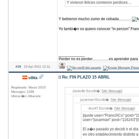
Y vivieron felices comieron perdices....
Y bebieron mucho zumo de cebada.............
Yo tambi�n os quiero conocer "in perzon" Fra
____________
Perder no es perder..................es aprender para
#19
23 Apr 2011 12:11
Re: FIN PLAZO 15 ABRIL
villita
Registrado: Marzo 2010
Javierillo Escribi�: [
Ver Mensaje
]
Mensajes: 1298
Ubicaci�n: Albacete
jucarmari Escribi�: [
Ver Mensaje
]
Aco47 Escribi�: [
Ver Mensaje
]
[quote user="FranciXCo" post="11
user="jucarmari" post="116243"]
El a�o pasado yo decidi ir el di
en otro establecimiento distinto 