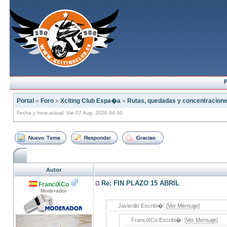
P
Portal
»
Foro
»
Xciting Club Espa�a
»
Rutas, quedadas y concentracion
Fecha y hora actual: Vie 07 Aug, 2026 04:40
Autor
Re: FIN PLAZO 15 ABRIL
FranciXCo
Moderador
Javierillo Escribi�: [
Ver Mensaje
]
FranciXCo Escribi�: [
Ver Mensaje
]