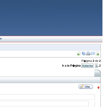
se
P�gina
2
de
2
Ir a la P�gina
Anterior
1
,
2