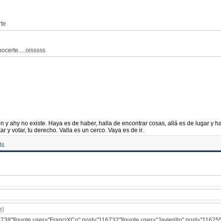
rte
certe.....oisssss
n y ahy no existe. Haya es de haber, halla de encontrar cosas, allá es de lugar y 
ar y votar, tu derecho. Valla es un cerco. Vaya es de ir.
e
]
16738"][quote user="FranciXCo" post="116732"][quote user="Javierillo" post="11625