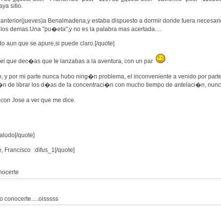
ya sitio.
a anterior(jueves)a Benalmadena,y estaba dispuesto a dormir donde fuera necesari
a los demas.Una "pu�eta",y no es la palabra mas acertada....
do aun que se apure,si puede claro.[/quote]
 el que dec�as que te lanzabas a la aventura, con un par
.
o, y por mi parte nunca hubo ning�n problema, el inconveniente a venido por parte 
�n de librar los d�as de la concentraci�n con mucho tiempo de antelaci�n, nunc
con Jose a ver que me dice.
saludo[/quote]
 Francisco :difus_1[/quote]
nocerte
 conocerte.....oisssss