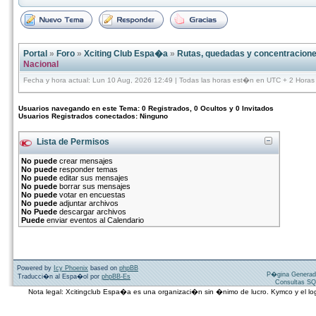
Portal
»
Foro
»
Xciting Club Espa�a
»
Rutas, quedadas y concentracion
Nacional
Fecha y hora actual: Lun 10 Aug, 2026 12:49 | Todas las horas est�n en UTC + 2 Horas
Usuarios navegando en este Tema: 0 Registrados, 0 Ocultos y 0 Invitados
Usuarios Registrados conectados: Ninguno
Lista de Permisos
No puede
crear mensajes
No puede
responder temas
No puede
editar sus mensajes
No puede
borrar sus mensajes
No puede
votar en encuestas
No puede
adjuntar archivos
No Puede
descargar archivos
Puede
enviar eventos al Calendario
Powered by
Icy Phoenix
based on
phpBB
P�gina Generad
Traducci�n al Espa�ol por
phpBB-Es
Consultas SQ
Nota legal: Xcitingclub Espa�a es una organizaci�n sin �nimo de lucro. Kymco y el 