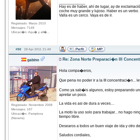
____________
Hay es de haber, ahí de lugar, ay de exclamació
coche muy grande y lujoso. Haber es un verbo. S
Valla es un cerco. Vaya es de ir.
Registrado: Marzo 2010
Mensajes: 7149
Ubicaci�n: Aqu� y all�...
#50
28 Apr 2011 21:49
Re: Zona Norte Preparaci�n III Concen
gabino
Hola compa�eros,
Que pena no poder ir a la III concentraci�n..
Como ya sab�is algunos, estoy preparando una op
apretar un poco.
La vida es asi de dura a veces....
Registrado: Noviembre 2008
Mensajes: 167
La moto la uso solo para trabajar... no hago ni
Ubicaci�n: Pamplona
tiempo libre.
(Navarra)
Desearos a todos un buen viaje de ida y otro de
Saludos cordiales,