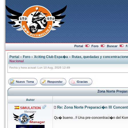
Portal
Foro
Buscar
F
Portal
»
Foro
»
Xciting Club Espa�a
»
Rutas, quedadas y concentracion
Nacional
Fecha y hora actual: Lun 10 Aug, 2026 12:49
Zona Norte Prepar
Autor
Re: Zona Norte Preparaci�n III Concen
SIMULATION
Manager
Qu� bueno...!! Una pre-concentraci�n del Ko