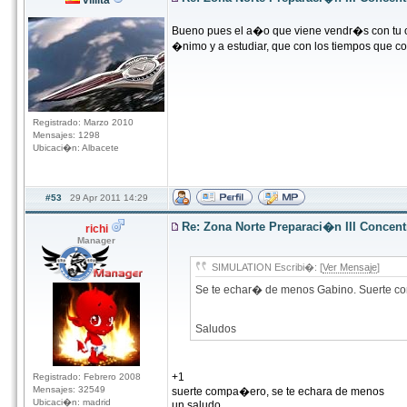
villita
Bueno pues el a�o que viene vendr�s con tu 
�nimo y a estudiar, que con los tiempos que cor
Registrado: Marzo 2010
Mensajes: 1298
Ubicaci�n: Albacete
#53
29 Apr 2011 14:29
Re: Zona Norte Preparaci�n III Concen
richi
Manager
SIMULATION Escribi�: [
Ver Mensaje
]
Se te echar� de menos Gabino. Suerte con
Saludos
+1
Registrado: Febrero 2008
Mensajes: 32549
suerte compa�ero, se te echara de menos
Ubicaci�n: madrid
un saludo