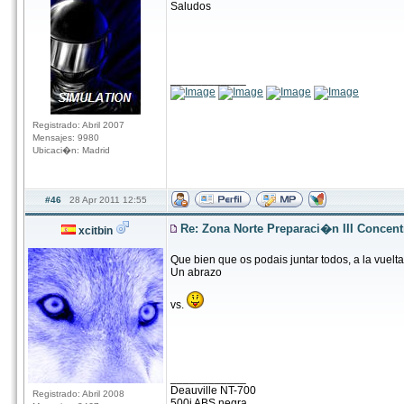
Saludos
____________
Registrado: Abril 2007
Mensajes: 9980
Ubicaci�n: Madrid
#46
28 Apr 2011 12:55
Re: Zona Norte Preparaci�n III Concen
xcitbin
Que bien que os podais juntar todos, a la vuelta
Un abrazo
vs.
____________
Deauville NT-700
Registrado: Abril 2008
500i ABS negra