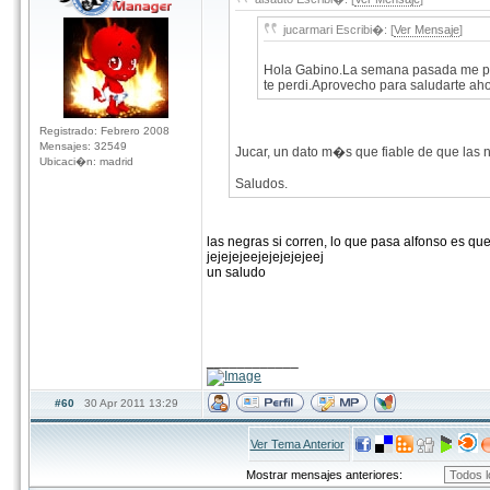
jucarmari Escribi�: [
Ver Mensaje
]
Hola Gabino.La semana pasada me pare
te perdi.Aprovecho para saludarte aho
Registrado: Febrero 2008
Mensajes: 32549
Jucar, un dato m�s que fiable de que las n
Ubicaci�n: madrid
Saludos.
las negras si corren, lo que pasa alfonso es qu
jejejejeejejejejejeej
un saludo
____________
#60
30 Apr 2011 13:29
Ver Tema Anterior
Mostrar mensajes anteriores: