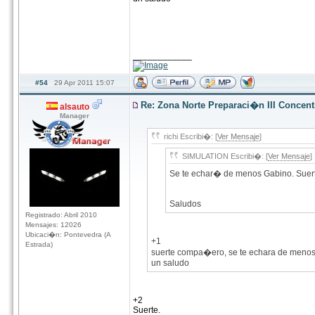
____________
#54
29 Apr 2011 15:07
Re: Zona Norte Preparaci�n III Concen
alsauto
Manager
richi Escribi�: [
Ver Mensaje
]
SIMULATION Escribi�: [
Ver Mensaje
]
Se te echar� de menos Gabino. Suert
Saludos
Registrado: Abril 2010
Mensajes: 12026
Ubicaci�n: Pontevedra (A
+1
Estrada)
suerte compa�ero, se te echara de meno
un saludo
+2
Suerte.