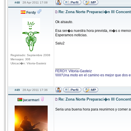
#48
28 Apr 2011 17:08
Re: Zona Norte Preparaci�n III Concen
Ferdy
Ok alsauto.
Esa ser�a nuestra hora prevista, m�s o menos 
Esperamos noticias.
Salu2
Registrado: Septiembre 2008
Mensajes: 306
Ubicaci�n: Vitoria-Gasteiz
____________
FERDY. Vitoria-Gasteiz
\\\\\\\"Una moto en el camino es mejor que dos en e
#49
28 Apr 2011 17:36
Re: Zona Norte Preparaci�n III Concen
jucarmari
Seria una buena hora para reunirnos y comer al