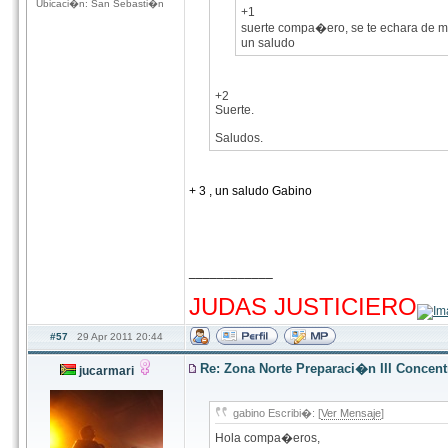
Ubicaci�n: San Sebasti�n
+1
suerte compa�ero, se te echara de 
un saludo
+2
Suerte.
Saludos.
+ 3 , un saludo Gabino
____________
hhhhhhhhhhhhhhhhhhhhhhhhhhhhhhhhhhhhh
JUDAS JUSTICIERO
#57
29 Apr 2011 20:44
Re: Zona Norte Preparaci�n III Concen
jucarmari
gabino Escribi�: [
Ver Mensaje
]
Hola compa�eros,