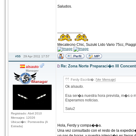
Saludos.
____________
Mecatecno Chic, Suzuki Lido Vario 75cc, Piag
#55
29 Apr 2011 17:57
Re: Zona Norte Preparaci�n III Concen
alsauto
Manager
Ferdy Escribi�: [
Ver Mensaje
]
Ok alsauto.
Esa ser�a nuestra hora prevista, m�s o m
Esperamos noticias.
Salu2
Registrado: Abril 2010
Mensajes: 12026
Ubicaci�n: Pontevedra (A
Hola, Ferdy y compa��a.
Estrada)
Una vez consultado con el resto de la expedic
un par de horas, y nuestra intenci�n es llegar