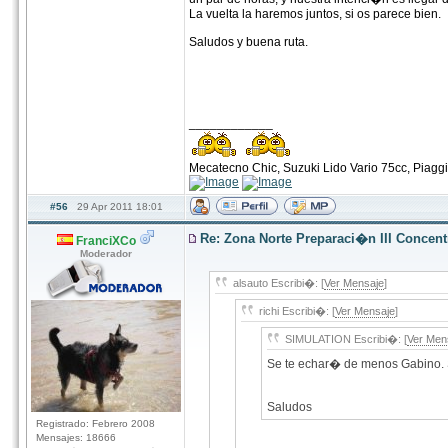
La vuelta la haremos juntos, si os parece bien.
Saludos y buena ruta.
____________
Mecatecno Chic, Suzuki Lido Vario 75cc, Piag
#56
29 Apr 2011 18:01
Re: Zona Norte Preparaci�n III Concen
FranciXCo
Moderador
alsauto Escribi�: [
Ver Mensaje
]
richi Escribi�: [
Ver Mensaje
]
SIMULATION Escribi�: [
Ver Men
Se te echar� de menos Gabino. S
Saludos
Registrado: Febrero 2008
Mensajes: 18666