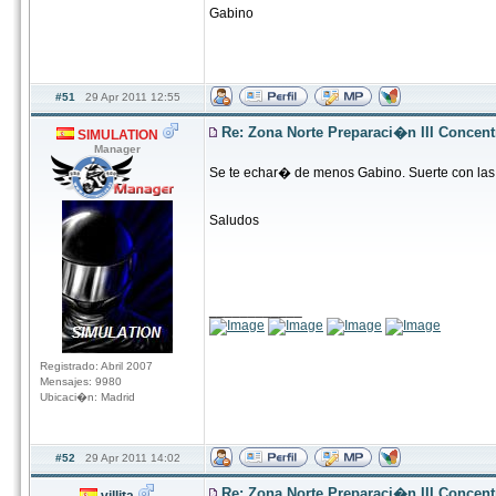
Gabino
#51
29 Apr 2011 12:55
Re: Zona Norte Preparaci�n III Concen
SIMULATION
Manager
Se te echar� de menos Gabino. Suerte con las
Saludos
____________
Registrado: Abril 2007
Mensajes: 9980
Ubicaci�n: Madrid
#52
29 Apr 2011 14:02
Re: Zona Norte Preparaci�n III Concen