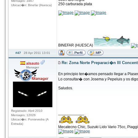
Mensajes: 3467
250 carburada plata
Ubicaci�n: Binefar (Huesca)
BINEFAR (HUESCA)
#47
28 Apr 2011 13:01
Re: Zona Norte Preparaci�n III Concen
alsauto
Manager
En principio ten�amos pensado llegar a Plasen
Lo consultar� con Josema y Pepeluis y os digo
Saludos.
Registrado: Abril 2010
____________
Mensajes: 12026
Ubicaci�n: Pontevedra (A
Estrada)
Mecatecno Chic, Suzuki Lido Vario 75cc, Piag