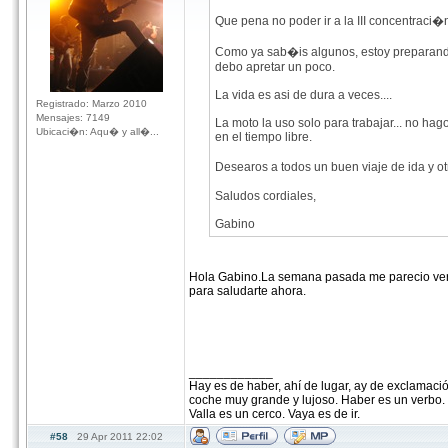
Que pena no poder ir a la III concentraci
Como ya sab�is algunos, estoy preparando u
debo apretar un poco.
La vida es asi de dura a veces....
Registrado: Marzo 2010
Mensajes: 7149
La moto la uso solo para trabajar... no ha
Ubicaci�n: Aqu� y all�...
en el tiempo libre.
Desearos a todos un buen viaje de ida y ot
Saludos cordiales,
Gabino
Hola Gabino.La semana pasada me parecio verte 
para saludarte ahora.
____________
Hay es de haber, ahí de lugar, ay de exclamació
coche muy grande y lujoso. Haber es un verbo. S
Valla es un cerco. Vaya es de ir.
#58
29 Apr 2011 22:02