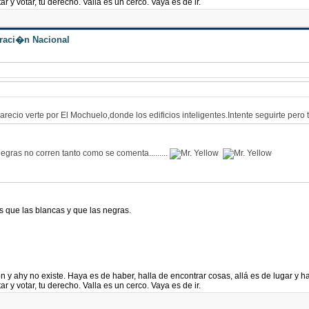
ar y votar, tu derecho. Valla es un cerco. Vaya es de ir.
traci�n Nacional
io verte por El Mochuelo,donde los edificios inteligentes.Intente seguirte pero 
egras no corren tanto como se comenta.........
s que las blancas y que las negras.
n y ahy no existe. Haya es de haber, halla de encontrar cosas, allá es de lugar y 
ar y votar, tu derecho. Valla es un cerco. Vaya es de ir.