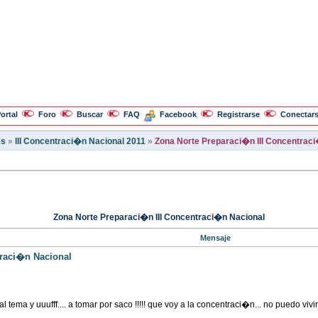
ortal
Foro
Buscar
FAQ
Facebook
Registrarse
Conectar
es
»
III Concentraci�n Nacional 2011
»
Zona Norte Preparaci�n III Concentrac
Zona Norte Preparaci�n III Concentraci�n Nacional
Mensaje
traci�n Nacional
al tema y uuufff.... a tomar por saco !!!!! que voy a la concentraci�n... no puedo