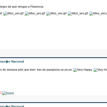
legro de que vengas a Plasencia.
traci�n Nacional
in de semana jolin que bien tres de pamplona oe,oe,oe
O
traci�n Nacional