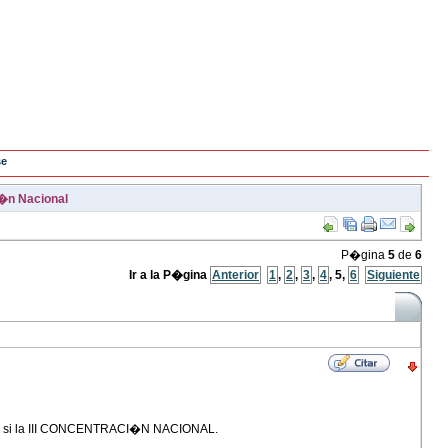
se
i�n Nacional
P�gina
5
de
6
Ir a la P�gina
Anterior
1
,
2
,
3
,
4
,
5
,
6
Siguiente
 vivir si la III CONCENTRACI�N NACIONAL.