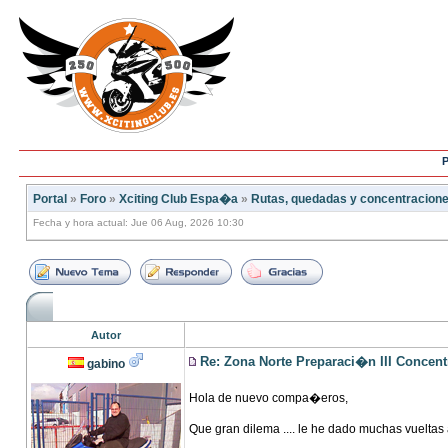
P
Portal
»
Foro
»
Xciting Club Espa�a
»
Rutas, quedadas y concentracion
Fecha y hora actual: Jue 06 Aug, 2026 10:30
Autor
Re: Zona Norte Preparaci�n III Concen
gabino
Hola de nuevo compa�eros,
Que gran dilema .... le he dado muchas vueltas 