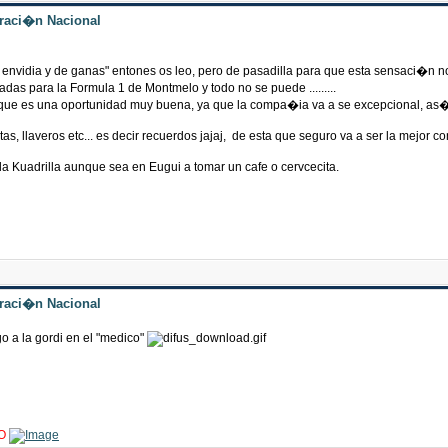
traci�n Nacional
envidia y de ganas" entones os leo, pero de pasadilla para que esta sensaci�n 
s para la Formula 1 de Montmelo y todo no se puede .........
orque es una oportunidad muy buena, ya que la compa�ia va a se excepcional, as
s, llaveros etc... es decir recuerdos jajaj, de esta que seguro va a ser la mejor 
a Kuadrilla aunque sea en Eugui a tomar un cafe o cervcecita.
traci�n Nacional
go a la gordi en el "medico"
O