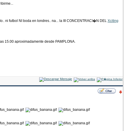
birme...
iglo.. ni futbol NI boda en londres.. na... la III CONCENTRACI�N DEL
Xciting
uta a las 15.00 aproximadamente desde PAMPLONA.