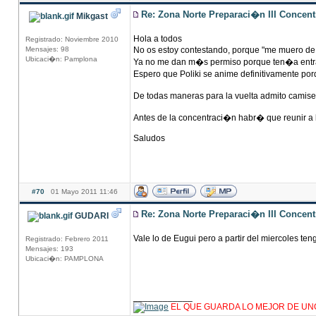
Re: Zona Norte Preparaci�n III Concen
Mikgast
Hola a todos
Registrado: Noviembre 2010
Mensajes: 98
No os estoy contestando, porque "me muero de 
Ubicaci�n: Pamplona
Ya no me dan m�s permiso porque ten�a entrada
Espero que Poliki se anime definitivamente p
De todas maneras para la vuelta admito camiseta
Antes de la concentraci�n habr� que reunir a l
Saludos
#70
01 Mayo 2011 11:46
Re: Zona Norte Preparaci�n III Concen
GUDARI
Vale lo de Eugui pero a partir del miercoles ten
Registrado: Febrero 2011
Mensajes: 193
Ubicaci�n: PAMPLONA
____________
EL QUE GUARDA LO MEJOR DE UN