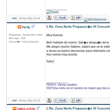
____________
#63
30 Apr 2011 22:00
Re: Zona Norte Preparaci�n III Concen
Ferdy
Registrado: Septiembre 2008
Muy buenas
Mensajes: 306
Ubicaci�n: Vitoria-Gasteiz
Bien hallado de nuevo. Sab�a despu�s de tu me
Me alegro mucho Gabino, sabes que se te esti
a veces es bueno descansar, para retomarlo co
Nos vemos muy pronto.
Salu2
____________
FERDY. Vitoria-Gasteiz
\\\\\\\"Una moto en el camino es mejor que dos en e
#64
30 Apr 2011 22:13
Re: Zona Norte Preparaci�n III Concen
SIMULATION