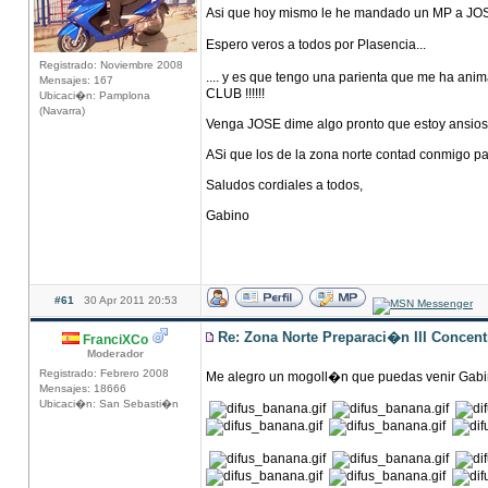
Asi que hoy mismo le he mandado un MP a JOSE 
Espero veros a todos por Plasencia...
Registrado: Noviembre 2008
.... y es que tengo una parienta que me ha anim
Mensajes: 167
CLUB !!!!!!
Ubicaci�n: Pamplona
(Navarra)
Venga JOSE dime algo pronto que estoy ansioso
ASi que los de la zona norte contad conmigo pa
Saludos cordiales a todos,
Gabino
#61
30 Apr 2011 20:53
Re: Zona Norte Preparaci�n III Concen
FranciXCo
Moderador
Registrado: Febrero 2008
Me alegro un mogoll�n que puedas venir Gab
Mensajes: 18666
Ubicaci�n: San Sebasti�n