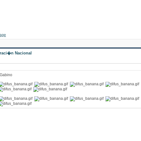
hhhhhhhh
traci�n Nacional
 Gabino