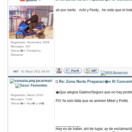
gabino
ah por cierto .. richi y Ferdy... he visto que el
Registrado: Noviembre 2008
Mensajes: 167
Ubicaci�n: Pamplona
(Navarra)
#67
01 Mayo 2011 08:45
jucarmari
Re: Zona Norte Preparaci�n III Concen
�Que alegria Gabino!Seguro que no hay proble
Registrado: Marzo 2010
Mensajes: 7149
P.D.Ya solo falta que se animen Mikel y Poliki.
Ubicaci�n: Aqu� y all�...
____________
Hay es de haber, ahí de lugar, ay de exclamació