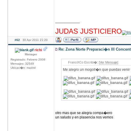
____________
hhhhhhhhhhhhhhhhhhhhhhhhhhhhhhhhhhhhh
JUDAS JUSTICIERO
#62
30 Apr 2011 21:20
Re: Zona Norte Preparaci�n III Concen
richi
Manager
Registrado: Febrero 2008
FranciXCo Escribi�: [
Ver Mensaje
]
Mensajes: 32549
Ubicaci�n: madrid
Me alegro un mogoll�n que puedas venir
otro mas que se alegra compa�ero
un saludo y en plasencia nos vemos