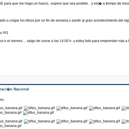
para que me haga un hueco.. espero que sea posible. . y est� a tiempo de inscri
ado a colgar los libros por un fin de semana y asistir al gran acontecimiento del s
 !!!!1
ra ir el viernes.... salgo de currar a las 14.00 h y estoy listo para emprender r
traci�n Nacional
ino