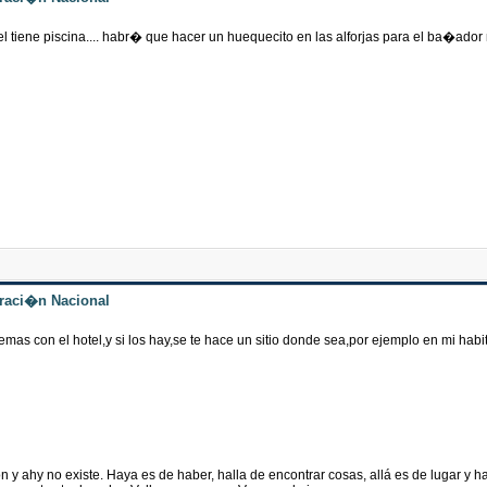
 hotel tiene piscina.... habr� que hacer un huequecito en las alforjas para el ba�ador 
traci�n Nacional
mas con el hotel,y si los hay,se te hace un sitio donde sea,por ejemplo en mi 
n y ahy no existe. Haya es de haber, halla de encontrar cosas, allá es de lugar y 