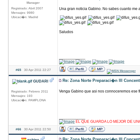
Manager
Registrado: Abril 2007
Una gran noticia Gabino. No sabes cuanto me a
Mensajes: 9980
Ubicaci�n: Madrid
Saludos
____________
#65
30 Apr 2011 22:27
Re: Zona Norte Preparaci�n III Concen
GUDARI
Venga Gabino que asi nos connoceremos ese f
Registrado: Febrero 2011
Mensajes: 193
Ubicaci�n: PAMPLONA
____________
EL QUE GUARDA LO MEJOR DE UN
#66
30 Apr 2011 22:50
Re: Zona Norte Preparaci�n III Concen