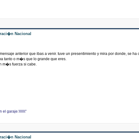
traci�n Nacional
nsaje anterior que ibas a venir. tuve un presentimiento y mira por donde, se ha 
ma tanto o m�s que lo grande que eres.
n m�s fuerza si cabe.
l garaje.\\\\\\\"
traci�n Nacional