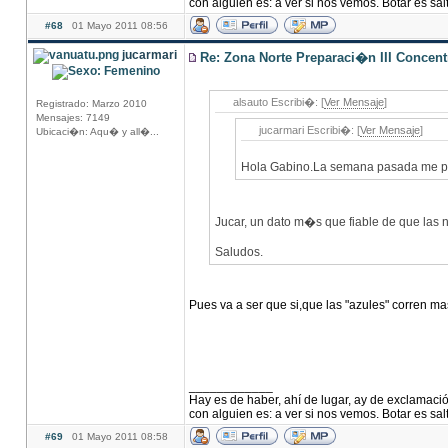
con alguien es: a ver si nos vemos. Botar es salt
#68
01 Mayo 2011 08:56
jucarmari
Re: Zona Norte Preparaci�n III Concen
alsauto Escribi�: [
Ver Mensaje
]
Registrado: Marzo 2010
Mensajes: 7149
jucarmari Escribi�: [
Ver Mensaje
]
Ubicaci�n: Aqu� y all�...
Hola Gabino.La semana pasada me parec
Jucar, un dato m�s que fiable de que las n
Saludos.
Pues va a ser que si,que las "azules" corren ma
____________
Hay es de haber, ahí de lugar, ay de exclamació
con alguien es: a ver si nos vemos. Botar es salt
#69
01 Mayo 2011 08:58