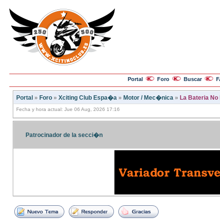
Portal
Foro
Buscar
F
Portal
»
Foro
»
Xciting Club Espa�a
»
Motor / Mec�nica
»
La Bateria No
Fecha y hora actual: Jue 06 Aug, 2026 17:16
Patrocinador de la secci�n