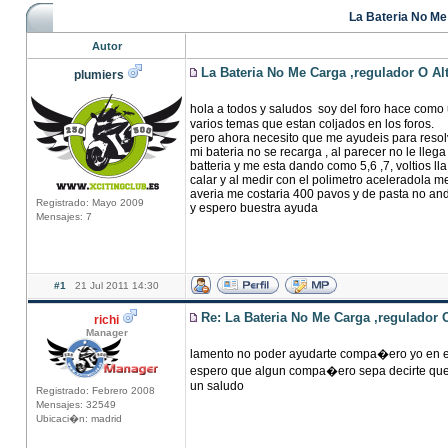
La Bateria No Me
Autor
La Bateria No Me Carga ,regulador O Al
plumiers
hola a todos y saludos soy del foro hace como
varios temas que estan coljados en los foros.
pero ahora necesito que me ayudeis para resol
mi bateria no se recarga , al parecer no le lleg
batteria y me esta dando como 5,6 ,7, voltios l
calar y al medir con el polimetro aceleradola me
averia me costaria 400 pavos y de pasta no an
Registrado: Mayo 2009
y espero buestra ayuda
Mensajes: 7
#1
21 Jul 2011 14:30
Re: La Bateria No Me Carga ,regulador 
richi
Manager
lamento no poder ayudarte compa�ero yo en e
espero que algun compa�ero sepa decirte que 
un saludo
Registrado: Febrero 2008
Mensajes: 32549
Ubicaci�n: madrid