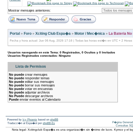
Mostrar mensajes anteriores:
Portal
»
Foro
»
Xciting Club Espa�a
»
Motor / Mec�nica
»
La Bateria No
Fecha y hora actual: Jue 06 Aug, 2026 17:16 | Todas las horas est�n en UTC + 2 Horas
Usuarios navegando en este Tema: 0 Registrados, 0 Ocultos y 0 Invitados
Usuarios Registrados conectados: Ninguno
Lista de Permisos
No puede
crear mensajes
No puede
responder temas
No puede
editar sus mensajes
No puede
borrar sus mensajes
No puede
votar en encuestas
No puede
adjuntar archivos
No Puede
descargar archivos
Puede
enviar eventos al Calendario
Powered by
Icy Phoenix
based on
phpBB
P�gina Generad
Traducci�n al Espa�ol por
phpBB-Es
Consultas SQ
Nota legal: Xcitingclub Espa�a es una organizaci�n sin �nimo de lucro. Kymco y el 