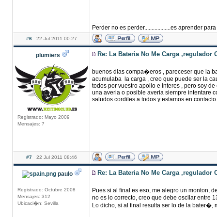
____________
Perder no es perder..................es aprender para
#6
22 Jul 2011 00:27
Re: La Bateria No Me Carga ,regulador 
plumiers
buenos dias compa�eros , pareceser que la bate
acumulaba la carga , creo que puede ser la ca
todos por vuestro apollo e interes , pero soy d
una averia o posible averia siempre intentare c
saludos cordiles a todos y estamos en contacto
Registrado: Mayo 2009
Mensajes: 7
#7
22 Jul 2011 08:46
Re: La Bateria No Me Carga ,regulador 
paulo
Registrado: Octubre 2008
Pues si al final es eso, me alegro un monton, de 
Mensajes: 312
no es lo correcto, creo que debe oscilar entre
Ubicaci�n: Sevilla
Lo dicho, si al final resulta ser lo de la bater�,