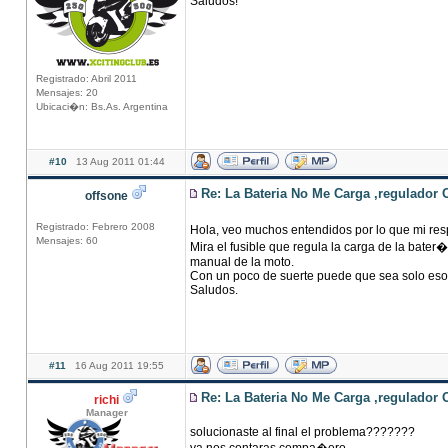
Saludos!
Registrado: Abril 2011
Mensajes: 20
Ubicaci�n: Bs.As. Argentina
#10
13 Aug 2011 01:44
Re: La Bateria No Me Carga ,regulador 
offsone
Registrado: Febrero 2008
Hola, veo muchos entendidos por lo que mi res
Mensajes: 60
Mira el fusible que regula la carga de la bater
manual de la moto.
Con un poco de suerte puede que sea solo eso
Saludos.
#11
16 Aug 2011 19:55
Re: La Bateria No Me Carga ,regulador 
richi
Manager
solucionaste al final el problema???????