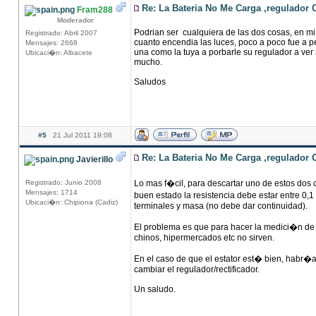
Re: La Bateria No Me Carga ,regulador 
Fram288
Moderador
Podrian ser cualquiera de las dos cosas, en mi 
Registrado: Abril 2007
cuanto encendia las luces, poco a poco fue a pe
Mensajes: 2668
una como la tuya a porbarle su regulador a ver 
Ubicaci�n: Albacete
mucho.
Saludos
#5
21 Jul 2011 19:08
Re: La Bateria No Me Carga ,regulador 
Javierillo
Registrado: Junio 2008
Lo mas f�cil, para descartar uno de estos dos 
Mensajes: 1714
buen estado la resistencia debe estar entre 0,
Ubicaci�n: Chipiona (Cadiz)
terminales y masa (no debe dar continuidad).
El problema es que para hacer la medici�n de
chinos, hipermercados etc no sirven.
En el caso de que el estator est� bien, habr�
cambiar el regulador/rectificador.
Un saludo.