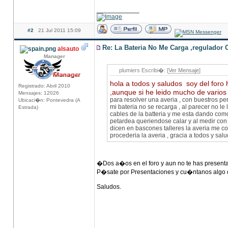
____________
#2
21 Jul 2011 15:09
Re: La Bateria No Me Carga ,regulador 
alsauto
Manager
plumiers Escribi�: [
Ver Mensaje
]
hola a todos y saludos soy del for
Registrado: Abril 2010
,aunque si he leido mucho de varios
Mensajes: 12026
para resolver una averia , con buestros p
Ubicaci�n: Pontevedra (A
mi bateria no se recarga , al parecer no le
Estrada)
cables de la batteria y me esta dando como 
petardea queriendose calar y al medir con 
dicen en bascones talleres la averia me 
procederia la averia , gracia a todos y sa
�Dos a�os en el foro y aun no te has presen
P�sate por Presentaciones y cu�ntanos algo d
Saludos.