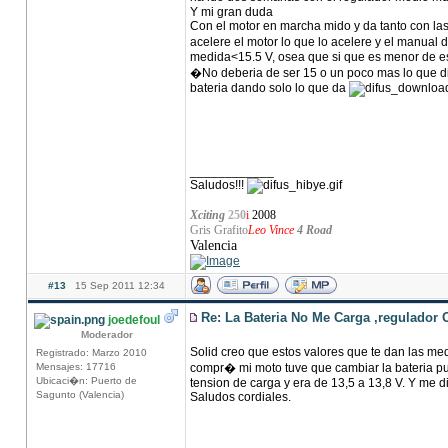
Y mi gran duda
Con el motor en marcha mido y da tanto con las
acelere el motor lo que lo acelere y el manual
medida<15.5 V, osea que si que es menor de es
�No deberia de ser 15 o un poco mas lo que die
bateria dando solo lo que da
____________
Saludos!!!
Xciting
250
i
2008
Gris Grafito
Leo Vince
4 Road
Valencia
#13
15 Sep 2011 12:34
Re: La Bateria No Me Carga ,regulador 
joedefoul
Moderador
Solid creo que estos valores que te dan las me
Registrado: Marzo 2010
Mensajes: 17716
compr� mi moto tuve que cambiar la bateria pu
Ubicaci�n: Puerto de
tension de carga y era de 13,5 a 13,8 V. Y me di
Sagunto (Valencia)
Saludos cordiales.