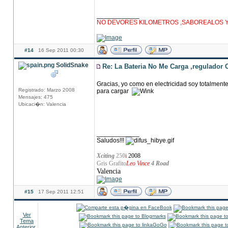
____________
NO DEVORES KILOMETROS ,SABOREALOS Y D
#14
16 Sep 2011 00:30
SolidSnake
Re: La Bateria No Me Carga ,regulador 
Gracias, yo como en electricidad soy totalment
Registrado: Marzo 2008
para cargar
Mensajes: 475
Ubicaci�n: Valencia
____________
Saludos!!!
Xciting
250
i
2008
Gris Grafito
Leo Vince
4 Road
Valencia
#15
17 Sep 2011 12:51
Ver
Tema
Anterior