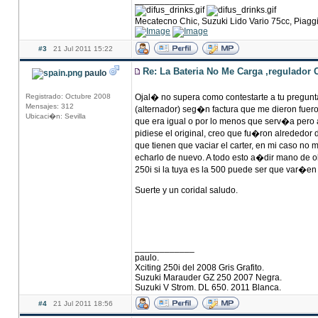
____________
Mecatecno Chic, Suzuki Lido Vario 75cc, Piag
#3
21 Jul 2011 15:22
Re: La Bateria No Me Carga ,regulador 
paulo
Registrado: Octubre 2008
Ojal� no supera como contestarte a tu pregunt
Mensajes: 312
(alternador) seg�n factura que me dieron fuer
Ubicaci�n: Sevilla
que era igual o por lo menos que serv�a pero a
pidiese el original, creo que fu�ron alrededor 
que tienen que vaciar el carter, en mi caso 
echarlo de nuevo. A todo esto a�dir mano de obr
250i si la tuya es la 500 puede ser que var�en 
Suerte y un coridal saludo.
____________
paulo.
Xciting 250i del 2008 Gris Grafito.
Suzuki Marauder GZ 250 2007 Negra.
Suzuki V Strom. DL 650. 2011 Blanca.
#4
21 Jul 2011 18:56