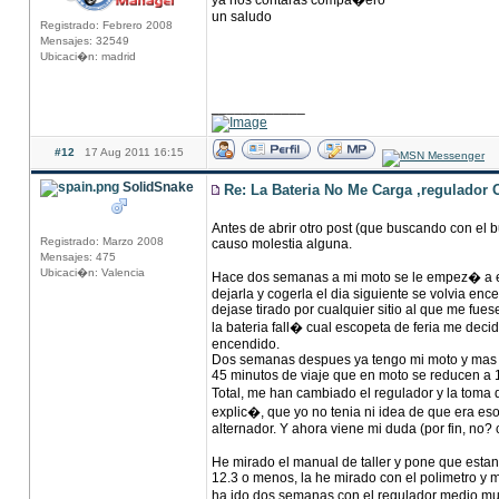
ya nos contaras compa�ero
un saludo
Registrado: Febrero 2008
Mensajes: 32549
Ubicaci�n: madrid
____________
#12
17 Aug 2011 16:15
SolidSnake
Re: La Bateria No Me Carga ,regulador 
Antes de abrir otro post (que buscando con el 
Registrado: Marzo 2008
causo molestia alguna.
Mensajes: 475
Ubicaci�n: Valencia
Hace dos semanas a mi moto se le empez� a enc
dejarla y cogerla el dia siguiente se volvia en
dejase tirado por cualquier sitio al que me fu
la bateria fall� cual escopeta de feria me deci
encendido.
Dos semanas despues ya tengo mi moto y mas feli
45 minutos de viaje que en moto se reducen a 
Total, me han cambiado el regulador y la toma d
explic�, que yo no tenia ni idea de que era eso)
alternador. Y ahora viene mi duda (por fin, no?
He mirado el manual de taller y pone que estan
12.3 o menos, la he mirado con el polimetro y
ha ido dos semanas con el regulador medio m