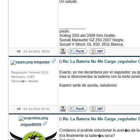
Un saludo.
____________
paulo.
Xciting 250i del 2008 Gris Grafito.
Suzuki Marauder GZ 250 2007 Negra.
Suzuki V Strom. DL 650. 2011 Blanca.
#8
22 Jul 2011 18:31
Re: La Bateria No Me Carga ,regulador 
lolojunior
Exacto, yo me decantaria por el regulador, ya qu
Registrado: Febrero 2010
mas si desconectas la bateria con la moto arran
Mensajes: 1385
Ubicaci�n: Madrid
Espero serte de ayuda, saludosss
#9
22 Jul 2011 21:51
Re: La Bateria No Me Carga ,regulador 
miguel8009
Contanos si pudiste solucionar la aver�a de tu
Era finalmente la bater�a seca?