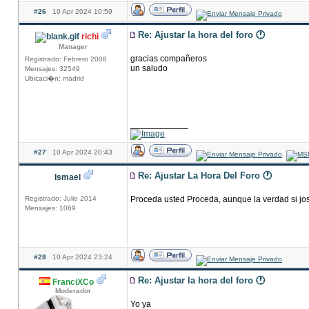
#26
10 Apr 2024 10:59
Re: Ajustar la hora del foro 🕐
richi
Manager
gracias compañeros
Registrado: Febrero 2008
un saludo
Mensajes: 32549
Ubicaci�n: madrid
____________
#27
10 Apr 2024 20:43
Re: Ajustar La Hora Del Foro 🕐
Ismael
Registrado: Julio 2014
Proceda usted Proceda, aunque la verdad si jos
Mensajes: 1069
#28
10 Apr 2024 23:24
Re: Ajustar la hora del foro 🕐
FranciXCo
Moderador
Yo ya