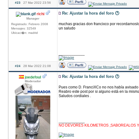
#23
27 Mar 2022 23:56
Re: Ajustar la hora del foro 🕐
richi
Manager
muchas gracias don francixco por recordarnosl
Registrado: Febrero 2008
un saludo
Mensajes: 32549
Ubicaci�n: madrid
____________
#24
28 Mar 2022 21:08
Re: Ajustar la hora del foro 🕐
joedefoul
Moderador
Pues como D. FranciXCo no nos había avisado de
Reabro este post por si alguno está en la misma
Saludos cordiales .
____________
NO DEVORES KILOMETROS ,SABOREALOS Y D