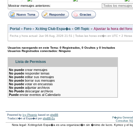
Mostrar mensajes anteriores:
Portal
»
Foro
»
Xciting Club Espa�a
»
Off-Topic
»
Ajustar la hora del for
Fecha y hora actual: Jue 06 Aug, 2026 21:51 | Todas las horas est�n en UTC + 2 Horas
Usuarios navegando en este Tema: 0 Registrados, 0 Ocultos y 0 Invitados
Usuarios Registrados conectados: Ninguno
Lista de Permisos
No puede
crear mensajes
No puede
responder temas
No puede
editar sus mensajes
No puede
borrar sus mensajes
No puede
votar en encuestas
No puede
adjuntar archivos
No Puede
descargar archivos
Puede
enviar eventos al Calendario
Powered by
Icy Phoenix
based on
phpBB
P�gina Generad
Traducci�n al Espa�ol por
phpBB-Es
Consultas SQ
Nota legal: Xcitingclub Espa�a es una organizaci�n sin �nimo de lucro. Kymco y el 