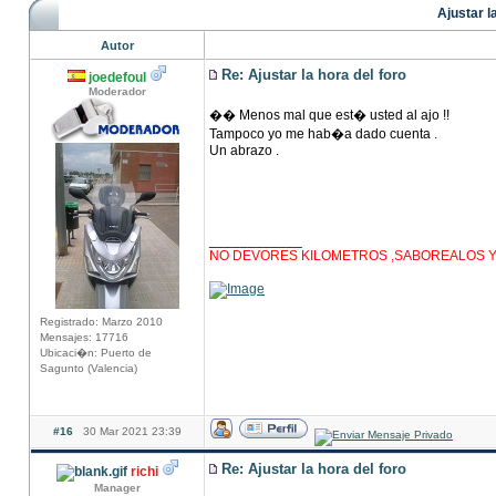
Ajustar l
Autor
Re: Ajustar la hora del foro
joedefoul
Moderador
�� Menos mal que est� usted al ajo !!
Tampoco yo me hab�a dado cuenta .
Un abrazo .
____________
NO DEVORES KILOMETROS ,SABOREALOS Y D
Registrado: Marzo 2010
Mensajes: 17716
Ubicaci�n: Puerto de
Sagunto (Valencia)
#16
30 Mar 2021 23:39
Re: Ajustar la hora del foro
richi
Manager