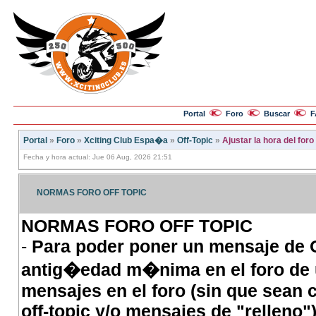
Portal
Foro
Buscar
F
Portal
»
Foro
»
Xciting Club Espa�a
»
Off-Topic
»
Ajustar la hora del for
Fecha y hora actual: Jue 06 Aug, 2026 21:51
NORMAS FORO OFF TOPIC
NORMAS FORO OFF TOPIC
-
Para poder poner un mensaje de
antig�edad m�nima en el foro de
mensajes en el foro (sin que sean 
off-topic y/o mensajes de "relleno")