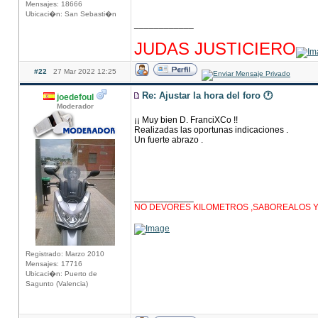
Mensajes: 18666
Ubicaci�n: San Sebasti�n
____________
hhhhhhhhhhhhhhhhhhhhhhhhhhhhhhhhhhhhh
JUDAS JUSTICIERO
#22
27 Mar 2022 12:25
Re: Ajustar la hora del foro 🕐
joedefoul
Moderador
¡¡ Muy bien D. FranciXCo !!
Realizadas las oportunas indicaciones .
Un fuerte abrazo .
____________
NO DEVORES KILOMETROS ,SABOREALOS Y D
Registrado: Marzo 2010
Mensajes: 17716
Ubicaci�n: Puerto de
Sagunto (Valencia)