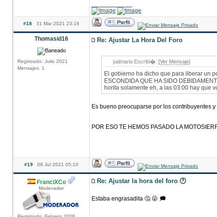
____________
#18
31 Mar 2021 23:16
Thomasid16
Re: Ajustar La Hora Del Foro
Registrado: Julio 2021
palmario Escribi�: [
Ver Mensaje
]
Mensajes: 1
El gobierno ha dicho que para liberar un
ESCONDIDA QUE HA SIDO DEBIDAMENTE 
horita solamente eh, a las 03:00 hay que vo
Es bueno preocuparse por los contribuyentes y
POR ESO TE HEMOS PASADO LA MOTOSIER
#19
08 Jul 2021 05:10
Re: Ajustar la hora del foro 🕐
FranciXCo
Moderador
Estaba engrasadita 🤔 😛 🗯️
Registrado: Febrero 2008