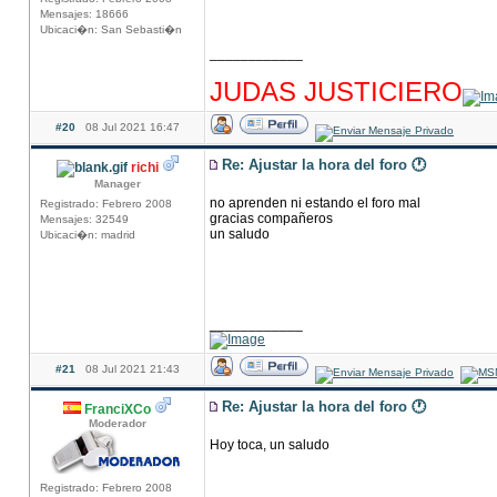
Mensajes: 18666
Ubicaci�n: San Sebasti�n
____________
hhhhhhhhhhhhhhhhhhhhhhhhhhhhhhhhhhhhh
JUDAS JUSTICIERO
#20
08 Jul 2021 16:47
Re: Ajustar la hora del foro 🕐
richi
Manager
no aprenden ni estando el foro mal
Registrado: Febrero 2008
gracias compañeros
Mensajes: 32549
un saludo
Ubicaci�n: madrid
____________
#21
08 Jul 2021 21:43
Re: Ajustar la hora del foro 🕐
FranciXCo
Moderador
Hoy toca, un saludo
Registrado: Febrero 2008