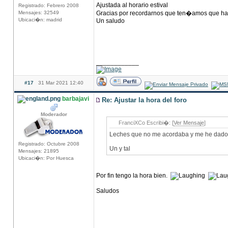
Ajustada al horario estival
Registrado: Febrero 2008
Mensajes: 32549
Gracias por recordarnos que ten�amos que ha
Ubicaci�n: madrid
Un saludo
____________
#17
31 Mar 2021 12:40
barbajavi
Re: Ajustar la hora del foro
Moderador
FranciXCo Escribi�: [
Ver Mensaje
]
Leches que no me acordaba y me he dado
Registrado: Octubre 2008
Un y tal
Mensajes: 21895
Ubicaci�n: Por Huesca
Por fin tengo la hora bien.
Saludos