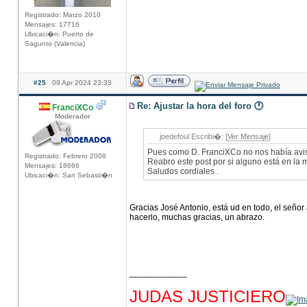
Registrado: Marzo 2010
Mensajes: 17716
Ubicaci�n: Puerto de
Sagunto (Valencia)
#25
09 Apr 2024 23:33
Re: Ajustar la hora del foro 🕐
FranciXCo
Moderador
joedefoul Escribi�: [
Ver Mensaje
]
Pues como D. FranciXCo no nos había avisad
Registrado: Febrero 2008
Reabro este post por si alguno está en la 
Mensajes: 18666
Saludos cordiales .
Ubicaci�n: San Sebasti�n
Gracias José Antonio, está ud en todo, el seño
hacerlo, muchas gracias, un abrazo.
____________
hhhhhhhhhhhhhhhhhhhhhhhhhhhhhhhhhhhhh
JUDAS JUSTICIERO