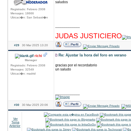
saludos
Registrado: Febrero 2008
Mensajes: 18666
Ubicaci�n: San Sebasti�n
____________
hhhhhhhhhhhhhhhhhhhhhhhhhhhhhhhhhhhhh
JUDAS JUSTICIERO
#29
30 Mar 2025 13:20
Re: Ajustar la hora del foro en verano
richi
Manager
gracias por el recordatorio
Registrado: Febrero 2008
un saludo
Mensajes: 32549
Ubicaci�n: madrid
____________
#30
30 Mar 2025 20:06
Ver
Tema
Anterior