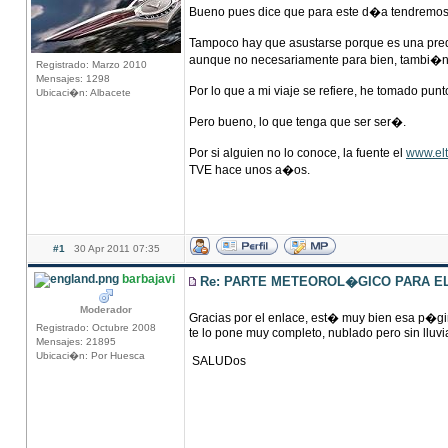
Bueno pues dice que para este d�a tendremos
Tampoco hay que asustarse porque es una pred
aunque no necesariamente para bien, tambi�n
Registrado: Marzo 2010
Mensajes: 1298
Por lo que a mi viaje se refiere, he tomado pu
Ubicaci�n: Albacete
Pero bueno, lo que tenga que ser ser�.
Por si alguien no lo conoce, la fuente el
www.elt
TVE hace unos a�os.
#1
30 Apr 2011 07:35
barbajavi
Re: PARTE METEOROL�GICO PARA EL 
Moderador
Gracias por el enlace, est� muy bien esa p�gi
Registrado: Octubre 2008
te lo pone muy completo, nublado pero sin lluvia
Mensajes: 21895
Ubicaci�n: Por Huesca
SALUDos
____________