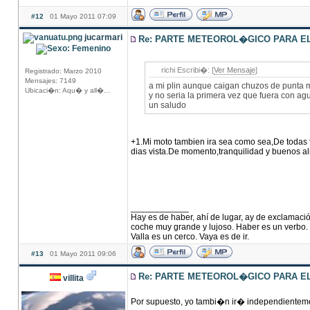
#12
01 Mayo 2011 07:09
jucarmari
Re: PARTE METEOROL�GICO PARA EL 
richi Escribi�: [
Ver Mensaje
]
Registrado: Marzo 2010
Mensajes: 7149
a mi plin aunque caigan chuzos de punta m
Ubicaci�n: Aqu� y all�...
y no seria la primera vez que fuera con ag
un saludo
+1.Mi moto tambien ira sea como sea,De todas 
dias vista.De momento,tranquilidad y buenos al
____________
Hay es de haber, ahí de lugar, ay de exclamació
coche muy grande y lujoso. Haber es un verbo. S
Valla es un cerco. Vaya es de ir.
#13
01 Mayo 2011 09:06
Re: PARTE METEOROL�GICO PARA EL 
villita
Por supuesto, yo tambi�n ir� independientem