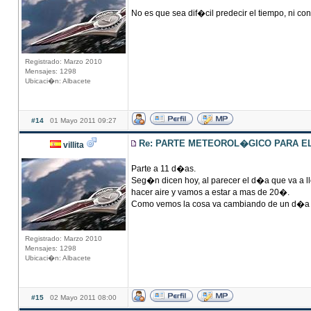
No es que sea dif�cil predecir el tiempo, ni 
Registrado: Marzo 2010
Mensajes: 1298
Ubicaci�n: Albacete
#14
01 Mayo 2011 09:27
Re: PARTE METEOROL�GICO PARA EL 
villita
Parte a 11 d�as.
Seg�n dicen hoy, al parecer el d�a que va a ll
hacer aire y vamos a estar a mas de 20�.
Como vemos la cosa va cambiando de un d�a p
Registrado: Marzo 2010
Mensajes: 1298
Ubicaci�n: Albacete
#15
02 Mayo 2011 08:00