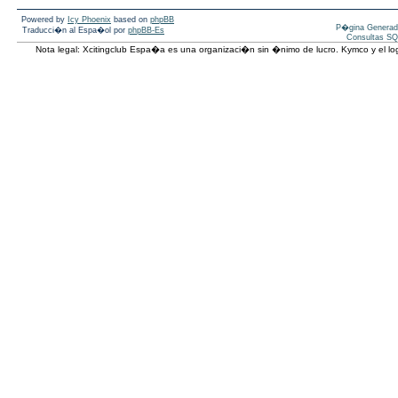
Powered by
Icy Phoenix
based on
phpBB
P�gina Generad
Traducci�n al Espa�ol por
phpBB-Es
Consultas SQ
Nota legal: Xcitingclub Espa�a es una organizaci�n sin �nimo de lucro. Kymco y el 