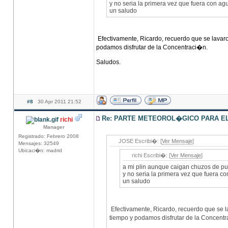
y no seria la primera vez que fuera con ag
un saludo
Efectivamente, Ricardo, recuerdo que se lava
podamos disfrutar de la Concentraci�n.
Saludos.
#8
30 Apr 2011 21:52
Re: PARTE METEOROL�GICO PARA EL 
richi
Manager
Registrado: Febrero 2008
JOSE Escribi�: [
Ver Mensaje
]
Mensajes: 32549
Ubicaci�n: madrid
richi Escribi�: [
Ver Mensaje
]
a mi plin aunque caigan chuzos de pu
y no seria la primera vez que fuera c
un saludo
Efectivamente, Ricardo, recuerdo que se 
tiempo y podamos disfrutar de la Concent