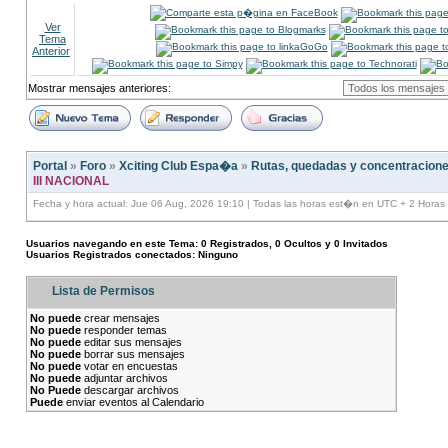
Ver
Tema
Anterior
Mostrar mensajes anteriores:
Portal
»
Foro
»
Xciting Club Espa�a
»
Rutas, quedadas y concentracion
III NACIONAL
Fecha y hora actual: Jue 06 Aug, 2026 19:10 | Todas las horas est�n en UTC + 2 Horas
Usuarios navegando en este Tema: 0 Registrados, 0 Ocultos y 0 Invitados
Usuarios Registrados conectados: Ninguno
Lista de Permisos
No puede
crear mensajes
No puede
responder temas
No puede
editar sus mensajes
No puede
borrar sus mensajes
No puede
votar en encuestas
No puede
adjuntar archivos
No Puede
descargar archivos
Puede
enviar eventos al Calendario