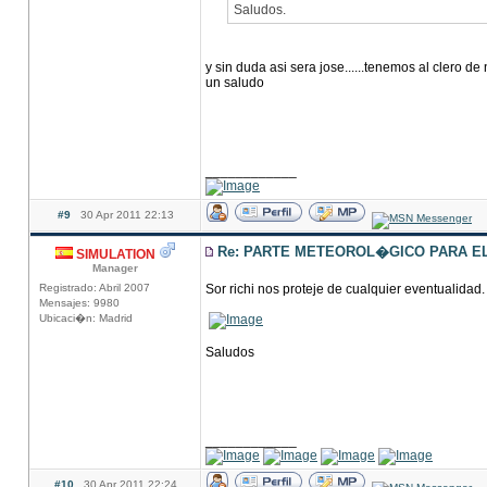
Saludos.
y sin duda asi sera jose......tenemos al clero d
un saludo
____________
#9
30 Apr 2011 22:13
Re: PARTE METEOROL�GICO PARA EL 
SIMULATION
Manager
Registrado: Abril 2007
Sor richi nos proteje de cualquier eventualidad.
Mensajes: 9980
Ubicaci�n: Madrid
Saludos
____________
#10
30 Apr 2011 22:24