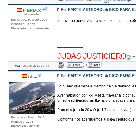
Re: PARTE METEOROL�GICO PARA EL 
FranciXCo
Moderador
Registrado: Febrero 2008
Si hay que poner velas a quien sea me lo dec
Mensajes: 18666
Ubicaci�n: San Sebasti�n
____________
hhhhhhhhhhhhhhhhhhhhhhhhhhhhhhhhhhhhh
JUDAS JUSTICIERO
#11
30 Apr 2011 22:44
Re: PARTE METEOROL�GICO PARA EL 
villita
Lo bueno que tiene el tiempo de Maldonado, e
Ayer hablaron con �l, y esta ma�ana lo cons
un sol espl�ndido sin lluvia, y una suave brisa
Para el s�bado 20�/9�, 1,7 mm de lluvia (eso 
Registrado: Marzo 2010
Conforme nos acerquemos al d�a seguro que m
Mensajes: 1298
Ubicaci�n: Albacete