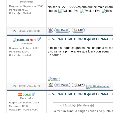
Moderador
Registrado: Septiembre 2008
No seais GAFESSSS cojona que se moja el amot
Mensajes: 7591
chulos.
Ubicaci�n: Madrid
#6
30 Apr 2011 21:35
Re: PARTE METEOROL�GICO PARA EL 
richi
Manager
a mi plin aunque caigan chuzos de punta mi mot
Registrado: Febrero 2008
y no seria la primera vez que fuera con agua
Mensajes: 32549
un saludo
Ubicaci�n: madrid
____________
#7
30 Apr 2011 21:41
Re: PARTE METEOROL�GICO PARA EL 
JOSE
Moderador
Registrado: Febrero 2008
richi Escribi�: [
Ver Mensaje
]
Mensajes: 4258
Ubicaci�n: PLASENCIA
a mi plin aunque caigan chuzos de punta m