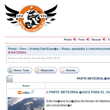
Portal
Foro
Buscar
F
Portal
»
Foro
»
Xciting Club Espa�a
»
Rutas, quedadas y concentracion
III NACIONAL
Fecha y hora actual: Jue 06 Aug, 2026 19:10
PARTE METEOROL�GICO
Autor
PARTE METEOROL�GICO PARA EL VIAJ
villita
Esta ma�ana la p�gina del tiempo de Maldona
pre-concentraci�n.