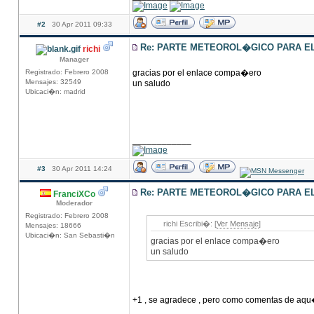
#2
30 Apr 2011 09:33
Re: PARTE METEOROL�GICO PARA EL 
richi
Manager
Registrado: Febrero 2008
gracias por el enlace compa�ero
Mensajes: 32549
un saludo
Ubicaci�n: madrid
____________
#3
30 Apr 2011 14:24
Re: PARTE METEOROL�GICO PARA EL 
FranciXCo
Moderador
Registrado: Febrero 2008
richi Escribi�: [
Ver Mensaje
]
Mensajes: 18666
Ubicaci�n: San Sebasti�n
gracias por el enlace compa�ero
un saludo
+1 , se agradece , pero como comentas de aqu