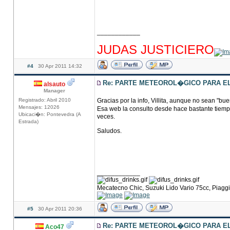
____________
hhhhhhhhhhhhhhhhhhhhhhhhhhhhhhhhhhhhh
JUDAS JUSTICIERO
#4
30 Apr 2011 14:32
Re: PARTE METEOROL�GICO PARA EL 
alsauto
Manager
Registrado: Abril 2010
Gracias por la info, Villita, aunque no sean "buen
Mensajes: 12026
Esa web la consulto desde hace bastante tiempo
Ubicaci�n: Pontevedra (A
veces.
Estrada)
Saludos.
____________
Mecatecno Chic, Suzuki Lido Vario 75cc, Piag
#5
30 Apr 2011 20:36
Re: PARTE METEOROL�GICO PARA EL 
Aco47