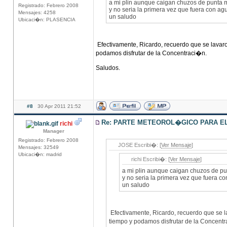
a mi plin aunque caigan chuzos de punta m
Registrado: Febrero 2008
y no seria la primera vez que fuera con ag
Mensajes: 4258
un saludo
Ubicaci�n: PLASENCIA
Efectivamente, Ricardo, recuerdo que se lava
podamos disfrutar de la Concentraci�n.
Saludos.
#8
30 Apr 2011 21:52
Re: PARTE METEOROL�GICO PARA EL 
richi
Manager
Registrado: Febrero 2008
JOSE Escribi�: [
Ver Mensaje
]
Mensajes: 32549
Ubicaci�n: madrid
richi Escribi�: [
Ver Mensaje
]
a mi plin aunque caigan chuzos de pu
y no seria la primera vez que fuera c
un saludo
Efectivamente, Ricardo, recuerdo que se 
tiempo y podamos disfrutar de la Concent