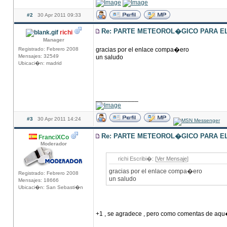
#2
30 Apr 2011 09:33
Re: PARTE METEOROL�GICO PARA EL 
richi
Manager
Registrado: Febrero 2008
gracias por el enlace compa�ero
Mensajes: 32549
un saludo
Ubicaci�n: madrid
____________
#3
30 Apr 2011 14:24
Re: PARTE METEOROL�GICO PARA EL 
FranciXCo
Moderador
richi Escribi�: [
Ver Mensaje
]
gracias por el enlace compa�ero
Registrado: Febrero 2008
un saludo
Mensajes: 18666
Ubicaci�n: San Sebasti�n
+1 , se agradece , pero como comentas de aqu