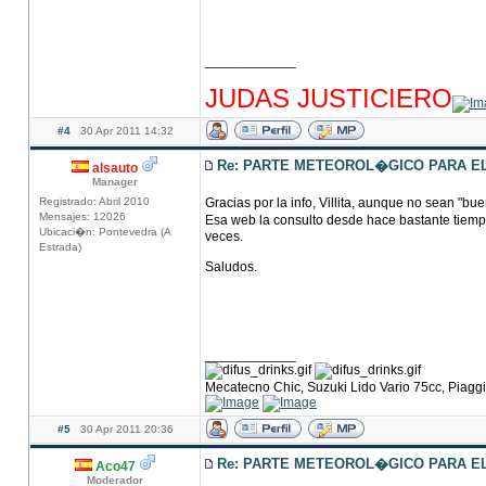
____________
hhhhhhhhhhhhhhhhhhhhhhhhhhhhhhhhhhhhh
JUDAS JUSTICIERO
#4
30 Apr 2011 14:32
Re: PARTE METEOROL�GICO PARA EL 
alsauto
Manager
Registrado: Abril 2010
Gracias por la info, Villita, aunque no sean "buen
Mensajes: 12026
Esa web la consulto desde hace bastante tiempo
Ubicaci�n: Pontevedra (A
veces.
Estrada)
Saludos.
____________
Mecatecno Chic, Suzuki Lido Vario 75cc, Piag
#5
30 Apr 2011 20:36
Re: PARTE METEOROL�GICO PARA EL 
Aco47
Moderador