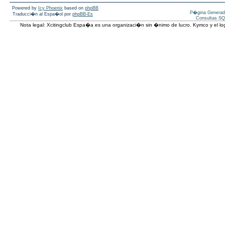
Powered by
Icy Phoenix
based on
phpBB
P�gina Generad
Traducci�n al Espa�ol por
phpBB-Es
Consultas SQ
Nota legal: Xcitingclub Espa�a es una organizaci�n sin �nimo de lucro. Kymco y el 