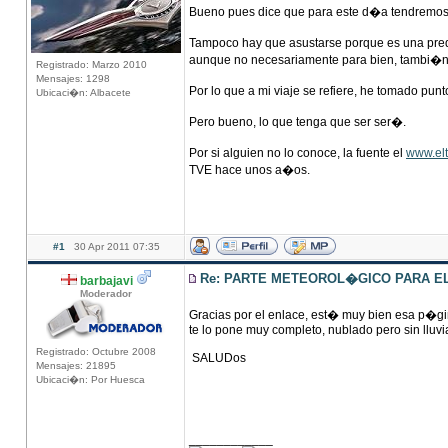
Bueno pues dice que para este d�a tendremos
Tampoco hay que asustarse porque es una pred
aunque no necesariamente para bien, tambi�n
Registrado: Marzo 2010
Mensajes: 1298
Por lo que a mi viaje se refiere, he tomado pu
Ubicaci�n: Albacete
Pero bueno, lo que tenga que ser ser�.
Por si alguien no lo conoce, la fuente el
www.elt
TVE hace unos a�os.
#1
30 Apr 2011 07:35
Re: PARTE METEOROL�GICO PARA EL 
barbajavi
Moderador
Gracias por el enlace, est� muy bien esa p�gi
te lo pone muy completo, nublado pero sin lluvia
Registrado: Octubre 2008
SALUDos
Mensajes: 21895
Ubicaci�n: Por Huesca
____________