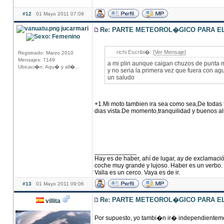
#12
01 Mayo 2011 07:09
jucarmari
Re: PARTE METEOROL�GICO PARA EL 
richi Escribi�: [
Ver Mensaje
]
Registrado: Marzo 2010
Mensajes: 7149
a mi plin aunque caigan chuzos de punta m
Ubicaci�n: Aqu� y all�...
y no seria la primera vez que fuera con ag
un saludo
+1.Mi moto tambien ira sea como sea,De todas 
dias vista.De momento,tranquilidad y buenos al
____________
Hay es de haber, ahí de lugar, ay de exclamació
coche muy grande y lujoso. Haber es un verbo. S
Valla es un cerco. Vaya es de ir.
#13
01 Mayo 2011 09:06
Re: PARTE METEOROL�GICO PARA EL 
villita
Por supuesto, yo tambi�n ir� independientem