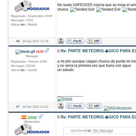
No seais GAFESSSS cojona que se moja el amot
chulos.
Registrado: Septiembre 2008
Mensajes: 7591
Ubicaci�n: Madrid
#6
30 Apr 2011 21:35
Re: PARTE METEOROL�GICO PARA EL 
richi
Manager
a mi plin aunque caigan chuzos de punta mi mot
Registrado: Febrero 2008
y no seria la primera vez que fuera con agua
Mensajes: 32549
un saludo
Ubicaci�n: madrid
____________
#7
30 Apr 2011 21:41
Re: PARTE METEOROL�GICO PARA EL 
JOSE
Moderador
richi Escribi�: [
Ver Mensaje
]