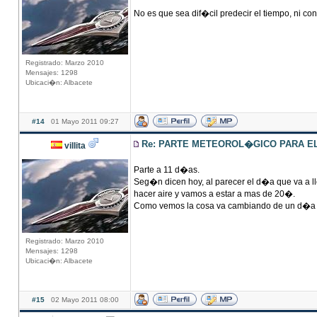
No es que sea dif�cil predecir el tiempo, ni 
Registrado: Marzo 2010
Mensajes: 1298
Ubicaci�n: Albacete
#14
01 Mayo 2011 09:27
Re: PARTE METEOROL�GICO PARA EL 
villita
Parte a 11 d�as.
Seg�n dicen hoy, al parecer el d�a que va a ll
hacer aire y vamos a estar a mas de 20�.
Como vemos la cosa va cambiando de un d�a p
Registrado: Marzo 2010
Mensajes: 1298
Ubicaci�n: Albacete
#15
02 Mayo 2011 08:00