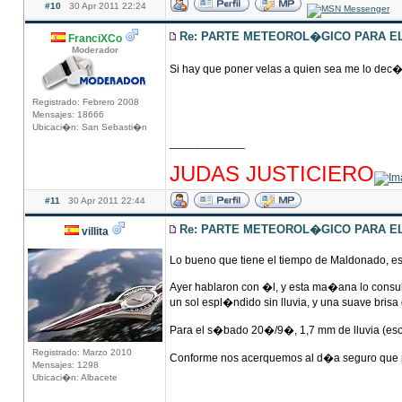
#10
30 Apr 2011 22:24
Re: PARTE METEOROL�GICO PARA EL 
FranciXCo
Moderador
Si hay que poner velas a quien sea me lo dec
Registrado: Febrero 2008
Mensajes: 18666
Ubicaci�n: San Sebasti�n
____________
hhhhhhhhhhhhhhhhhhhhhhhhhhhhhhhhhhhhh
JUDAS JUSTICIERO
#11
30 Apr 2011 22:44
Re: PARTE METEOROL�GICO PARA EL 
villita
Lo bueno que tiene el tiempo de Maldonado, e
Ayer hablaron con �l, y esta ma�ana lo cons
un sol espl�ndido sin lluvia, y una suave brisa
Para el s�bado 20�/9�, 1,7 mm de lluvia (eso 
Registrado: Marzo 2010
Conforme nos acerquemos al d�a seguro que m
Mensajes: 1298
Ubicaci�n: Albacete