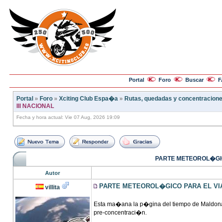
Portal
Foro
Buscar
F
Portal
»
Foro
»
Xciting Club Espa�a
»
Rutas, quedadas y concentracion
III NACIONAL
Fecha y hora actual: Vie 07 Aug, 2026 19:09
PARTE METEOROL�GICO
Autor
PARTE METEOROL�GICO PARA EL VIAJ
villita
Esta ma�ana la p�gina del tiempo de Maldona
pre-concentraci�n.