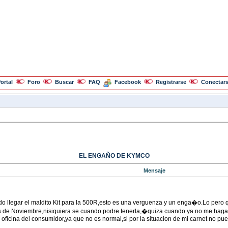
ortal
Foro
Buscar
FAQ
Facebook
Registrarse
Conectar
EL ENGAÑO DE KYMCO
Mensaje
 llegar el maldito Kit para la 500R,esto es una verguenza y un enga�o.Lo pero 
 de Noviembre,nisiquiera se cuando podre tenerla,�quiza cuando ya no me haga fa
 oficina del consumidor,ya que no es normal,si por la situacion de mi carnet no pu