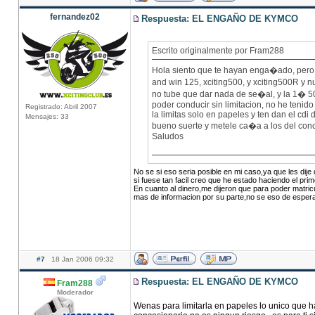
fernandez02
Respuesta: EL ENGAÑO DE KYMCO
Escrito originalmente por Fram288
Hola siento que te hayan enga�ado, per
and win 125, xciting500, y xciting500R y 
no tube que dar nada de se�al, y la 1� 500
poder conducir sin limitacion, no he tenid
Registrado: Abril 2007
la limitas solo en papeles y ten dan el cdi
Mensajes: 33
bueno suerte y metele ca�a a los del con
Saludos
No se si eso seria posible en mi caso,ya que les dije
si fuese tan facil creo que he estado haciendo el pr
En cuanto al dinero,me dijeron que para poder matric
mas de informacion por su parte,no se eso de esperar
#7
18 Jan 2006 09:32
Respuesta: EL ENGAÑO DE KYMCO
Fram288
Moderador
Wenas para limitarla en papeles lo unico que hac