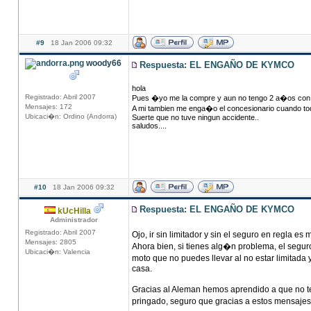
#9
18 Jan 2006 09:32
woody66
Respuesta: EL ENGAÑO DE KYMCO
hola
Registrado: Abril 2007
Pues �yo me la compre y aun no tengo 2 a�os con el 
Mensajes: 172
A mi tambien me enga�o el concesionario cuando todo 
Ubicaci�n: Ordino (Andorra)
Suerte que no tuve ningun accidente..
saludos....
#10
18 Jan 2006 09:32
Respuesta: EL ENGAÑO DE KYMCO
kUcHilla
Administrador
Registrado: Abril 2007
Ojo, ir sin limitador y sin el seguro en regla 
Mensajes: 2805
Ahora bien, si tienes alg�n problema, el segur
Ubicaci�n: Valencia
moto que no puedes llevar al no estar limitada 
casa.
Gracias al Aleman hemos aprendido a que no te
pringado, seguro que gracias a estos mensajes 