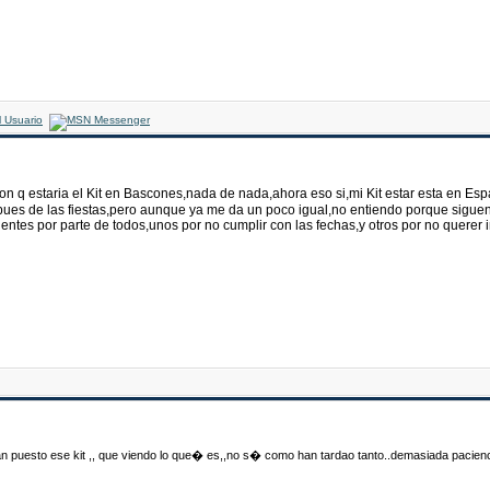
n q estaria el Kit en Bascones,nada de nada,ahora eso si,mi Kit estar esta en Es
pues de las fiestas,pero aunque ya me da un poco igual,no entiendo porque sigu
ientes por parte de todos,unos por no cumplir con las fechas,y otros por no querer 
lan puesto ese kit ,, que viendo lo que� es,,no s� como han tardao tanto..demasiada pacienc