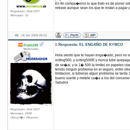
En fin compa�eros lo que trato es de poner sob
retrase aunque sean los que te instan a pagar p
Registrado: Abril 2007
Mensajes: 33
#1
18 Jan 2006 09:31
Respuesta: EL ENGAÑO DE KYMCO
Fram288
Moderador
Hola siento que te hayan enga�ado, pero no
xciting500, y xciting500R y nunca tube quepaga
de se�al, y la 1� 500 la limite( en papeles cla
tenido ningun problema en el seguro, entre otras
limitacion, si tubieras algun problema se tarda
bueno suerte y metele ca�a a los del concesio
Saludos
Registrado: Abril 2007
Mensajes: 2668
Ubicaci�n: Albacete