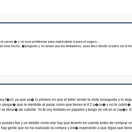
carnet,� y no tuve problemas para matricularla ni para el seguro....
esta hecho, �pregunte y no tenian aun los limitadores, pues llevo desde octubre sin el kit.
es muy f�cil, ya que as� lo primero es que el taller vende la moto enseguida y lo se
o alegar� que le mentiste al pasar como que tienes el A 2 a�os� y no te cubrir� 
y se librar� de cubrirte. Yo tb voy limitado en papeles y tengo mi cdi en el caj�n
 puedes fiar y un detalle como ese hay que tenerlo en cuenta antes de comprar un
hay gente que no ha realizado la compra y est� esperando a que digas que tienes 