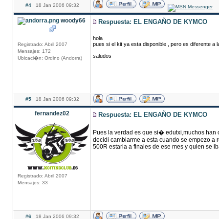
#4
18 Jan 2006 09:32
woody66
Respuesta: EL ENGAÑO DE KYMCO
hola
pues si el kit ya esta disponible , pero es diferente a
Registrado: Abril 2007
Mensajes: 172
saludos
Ubicaci�n: Ordino (Andorra)
#5
18 Jan 2006 09:32
fernandez02
Respuesta: EL ENGAÑO DE KYMCO
Pues la verdad es que si� edutxi,muchos han c
decidi cambiarme a esta cuando se empezo a ru
500R estaria a finales de ese mes y quien se iba
Registrado: Abril 2007
Mensajes: 33
#6
18 Jan 2006 09:32