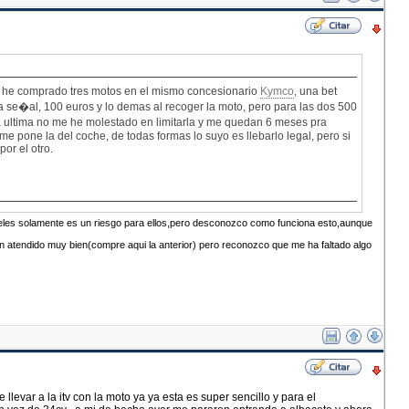
s he comprado tres motos en el mismo concesionario
Kymco
, una bet
a se�al, 100 euros y lo demas al recoger la moto, pero para las dos 500
 la ultima no me he molestado en limitarla y me quedan 6 meses pra
me pone la del coche, de todas formas lo suyo es llebarlo legal, pero si
or el otro.
 papeles solamente es un riesgo para ellos,pero desconozco como funciona esto,aunque
han atendido muy bien(compre aqui la anterior) pero reconozco que me ha faltado algo
llevar a la itv con la moto ya ya esta es super sencillo y para el