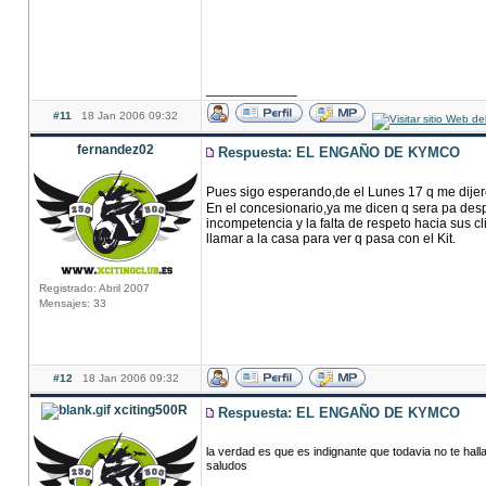
____________
#11
18 Jan 2006 09:32
fernandez02
Respuesta: EL ENGAÑO DE KYMCO
Pues sigo esperando,de el Lunes 17 q me dijero
En el concesionario,ya me dicen q sera pa des
incompetencia y la falta de respeto hacia sus cl
llamar a la casa para ver q pasa con el Kit.
Registrado: Abril 2007
Mensajes: 33
#12
18 Jan 2006 09:32
xciting500R
Respuesta: EL ENGAÑO DE KYMCO
la verdad es que es indignante que todavia no te hal
saludos