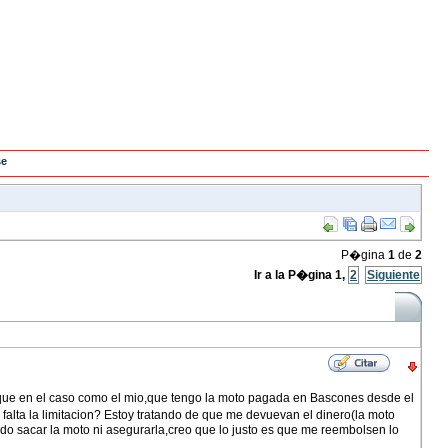
se
P�gina
1
de
2
Ir a la P�gina
1
,
2
Siguiente
que en el caso como el mio,que tengo la moto pagada en Bascones desde el
lta la limitacion? Estoy tratando de que me devuevan el dinero(la moto
edo sacar la moto ni asegurarla,creo que lo justo es que me reembolsen lo