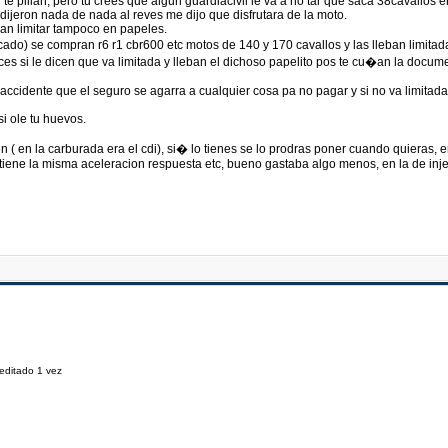
si te pillan, pero tu crees que algun guardiacivil le va a no tar que saca 38cavallo
 dijeron nada de nada al reves me dijo que disfrutara de la moto.
rian limitar tampoco en papeles.
cado) se compran r6 r1 cbr600 etc motos de 140 y 170 cavallos y las lleban limitada
es si le dicen que va limitada y lleban el dichoso papelito pos te cu�an la docum
ccidente que el seguro se agarra a cualquier cosa pa no pagar y si no va limitada 
si ole tu huevos.
n ( en la carburada era el cdi), si� lo tienes se lo prodras poner cuando quieras,
iene la misma aceleracion respuesta etc, bueno gastaba algo menos, en la de injec
 editado 1 vez