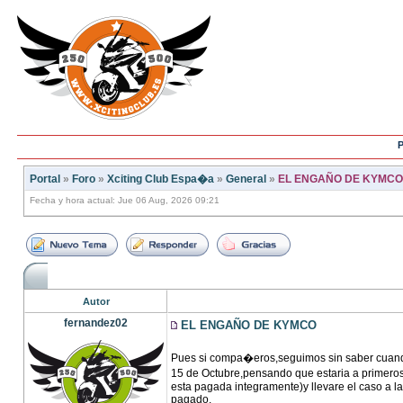
P
Portal
»
Foro
»
Xciting Club Espa�a
»
General
»
EL ENGAÑO DE KYMCO
Fecha y hora actual: Jue 06 Aug, 2026 09:21
Autor
fernandez02
EL ENGAÑO DE KYMCO
Pues si compa�eros,seguimos sin saber cuando
15 de Octubre,pensando que estaria a primeros
esta pagada integramente)y llevare el caso a la
pagado.