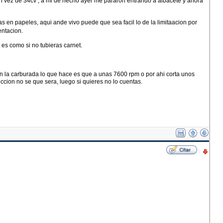
s en vez de 34cv , a mi de hecho ayer me pararon entrando a albacete y ahora
s en papeles, aqui ande vivo puede que sea facil lo de la limitaacion por
entacion.
es como si no tubieras carnet.
 en la carburada lo que hace es que a unas 7600 rpm o por ahi corta unos
cion no se que sera, luego si quieres no lo cuentas.