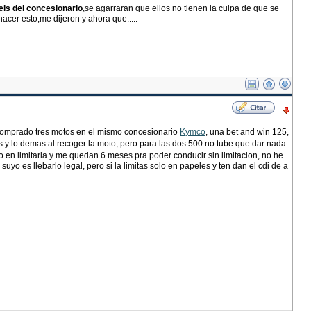
ieis del concesionario
,se agarraran que ellos no tienen la culpa de que se
acer esto,me dijeron y ahora que.....
 comprado tres motos en el mismo concesionario
Kymco
, una bet and win 125,
s y lo demas al recoger la moto, pero para las dos 500 no tube que dar nada
do en limitarla y me quedan 6 meses pra poder conducir sin limitacion, no he
yo es llebarlo legal, pero si la limitas solo en papeles y ten dan el cdi de a