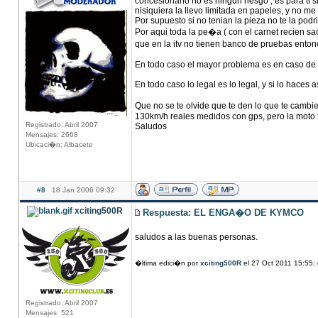
concesionario no es ningun riesgo , es para ti 
nisiquiera la llevo limitada en papeles, y no me
Por supuesto si no tenian la pieza no te la pod
Por aqui toda la pe�a ( con el carnet recien sa
que en la itv no tienen banco de pruebas entonc
En todo caso el mayor problema es en caso de a
En todo caso lo legal es lo legal, y si lo haces a
Que no se te olvide que te den lo que te cambie
130km/h reales medidos con gps, pero la moto t
Registrado: Abril 2007
Saludos
Mensajes: 2668
Ubicaci�n: Albacete
#8
18 Jan 2006 09:32
xciting500R
Respuesta: EL ENGA�O DE KYMCO
saludos a las buenas personas.
�ltima edici�n por
xciting500R
el 27 Oct 2011 15:55;
Registrado: Abril 2007
Mensajes: 521