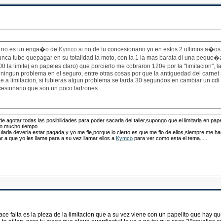
o no es un enga�o de
Kymco
si no de tu concesionario yo en estos 2 ultimos a�o
nunca tube quepagar en su totalidad la moto, con la 1 la mas barata di una peque�
 la limite( en papeles claro) que porcierto me cobraron 120e por la "limitacion",
o ningun problema en el seguro, entre otras cosas por que la antiguedad del carnet 
 de a limitacion, si tubieras algun problema se tarda 30 segundos en cambiar un cdi p
cesionario que son un poco ladrones.
 de agotar todas las posibilidades para poder sacarla del taller,supongo que el limitarla en
imo mucho tiempo.
ularla deveria estar pagada,y yo me fie,porque lo cierto es que me fio de ellos,siempre me 
 a que yo les llame para a su vez llamar ellos a
Kymco
para ver como esta el tema.....
e falta es la pieza de la limitacion que a su vez viene con un papelito que hay que 