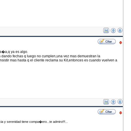
pa�a,q ya es algo.
en dando fechas q luego no cumplen,una vez mas demuestran la
insistir mas hasta q el cliente reclama su Kit,entonces es cuando vuelven a
ia y serenidad tiene compa�ero...te admiro!!!...