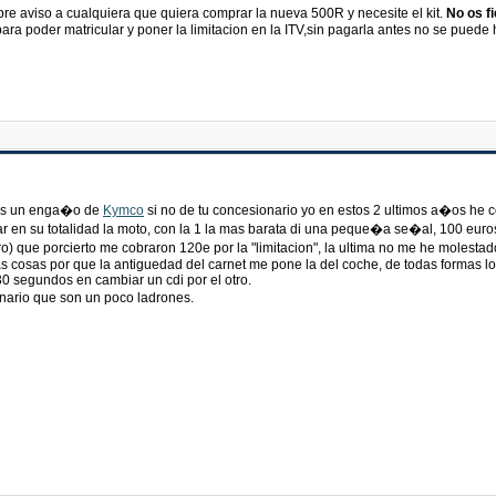
re aviso a cualquiera que quiera comprar la nueva 500R y necesite el kit.
No os f
ara poder matricular y poner la limitacion en la ITV,sin pagarla antes no se puede h
 es un enga�o de
Kymco
si no de tu concesionario yo en estos 2 ultimos a�os he
r en su totalidad la moto, con la 1 la mas barata di una peque�a se�al, 100 euro
ro) que porcierto me cobraron 120e por la "limitacion", la ultima no me he molesta
 cosas por que la antiguedad del carnet me pone la del coche, de todas formas lo su
 30 segundos en cambiar un cdi por el otro.
nario que son un poco ladrones.