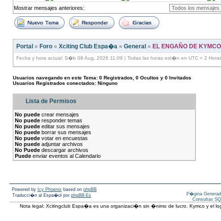
Mostrar mensajes anteriores:
Portal
»
Foro
»
Xciting Club Espa�a
»
General
»
EL ENGAÑO DE KYMCO
Fecha y hora actual: S�b 08 Aug, 2026 11:09 | Todas las horas est�n en UTC + 2 Hora
Usuarios navegando en este Tema: 0 Registrados, 0 Ocultos y 0 Invitados
Usuarios Registrados conectados: Ninguno
Lista de Permisos
No puede
crear mensajes
No puede
responder temas
No puede
editar sus mensajes
No puede
borrar sus mensajes
No puede
votar en encuestas
No puede
adjuntar archivos
No Puede
descargar archivos
Puede
enviar eventos al Calendario
Powered by
Icy Phoenix
based on
phpBB
P�gina Generad
Traducci�n al Espa�ol por
phpBB-Es
Consultas SQ
Nota legal: Xcitingclub Espa�a es una organizaci�n sin �nimo de lucro. Kymco y el 