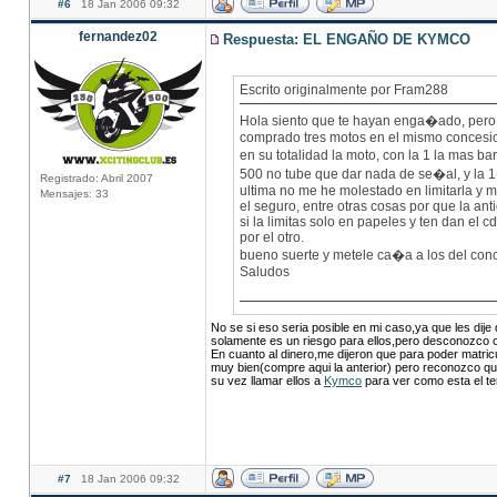
#6
18 Jan 2006 09:32
fernandez02
Respuesta: EL ENGAÑO DE KYMCO
Escrito originalmente por Fram288
Hola siento que te hayan enga�ado, per
comprado tres motos en el mismo concesi
en su totalidad la moto, con la 1 la mas b
500 no tube que dar nada de se�al, y la 1�
Registrado: Abril 2007
ultima no me he molestado en limitarla y 
Mensajes: 33
el seguro, entre otras cosas por que la ant
si la limitas solo en papeles y ten dan el 
por el otro.
bueno suerte y metele ca�a a los del con
Saludos
No se si eso seria posible en mi caso,ya que les dije 
solamente es un riesgo para ellos,pero desconozco c
En cuanto al dinero,me dijeron que para poder matric
muy bien(compre aqui la anterior) pero reconozco qu
su vez llamar ellos a
Kymco
para ver como esta el tem
#7
18 Jan 2006 09:32