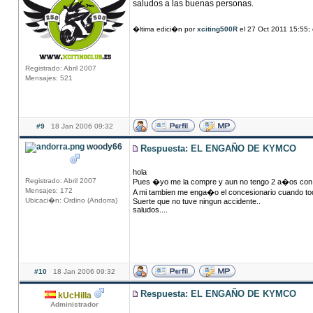
saludos a las buenas personas.
�ltima edici�n por
xciting500R
el 27 Oct 2011 15:55;
Registrado: Abril 2007
Mensajes: 521
#9
18 Jan 2006 09:32
woody66
Respuesta: EL ENGAÑO DE KYMCO
hola
Registrado: Abril 2007
Pues �yo me la compre y aun no tengo 2 a�os con el 
Mensajes: 172
A mi tambien me enga�o el concesionario cuando todo 
Ubicaci�n: Ordino (Andorra)
Suerte que no tuve ningun accidente..
saludos....
#10
18 Jan 2006 09:32
Respuesta: EL ENGAÑO DE KYMCO
kUcHilla
Administrador