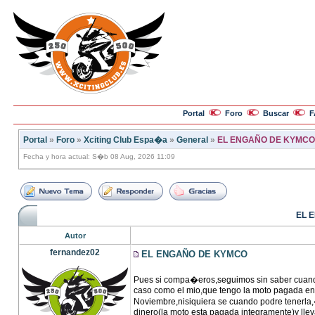
Portal
Foro
Buscar
F
Portal
»
Foro
»
Xciting Club Espa�a
»
General
»
EL ENGAÑO DE KYMCO
Fecha y hora actual: S�b 08 Aug, 2026 11:09
EL 
Autor
fernandez02
EL ENGAÑO DE KYMCO
Pues si compa�eros,seguimos sin saber cuando
caso como el mio,que tengo la moto pagada en
Noviembre,nisiquiera se cuando podre tenerla,
dinero(la moto esta pagada integramente)y lleva