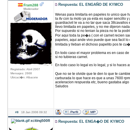
Respuesta: EL ENGAÑO DE KYMCO
Fram288
Moderador
Wenas para limitarla en papeles lo unico que ha
la itv con la moto ya ya esta es super sencillo y
guardiacivil le va a no tar que saca 38cavallos
llevo limitada en papeles, y no me dijeron nada
Por supuesto si no tenian la pieza no te la pod
Por aqui toda la pe�a ( con el carnet recien sa
papeles, aqui ande vivo puede que sea facil lo 
limitada y lleban el dichoso papelito pos te c
En todo caso el mayor problema es en caso de a
si no tubieras carnet.
En todo caso lo legal es lo legal, y si lo haces a
Registrado: Abril 2007
Mensajes: 2668
Que no se te olvide que te den lo que te cambien
Ubicaci�n: Albacete
carburada lo que hace es que a unas 7600 rpm 
aceleracion respuesta etc, bueno gastaba algo m
Saludos
#8
18 Jan 2006 09:32
xciting500R
Respuesta: EL ENGA�O DE KYMCO