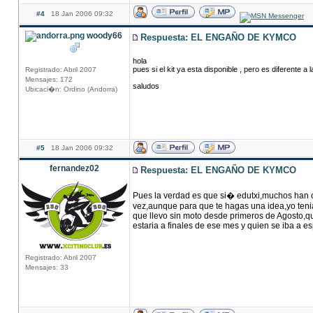
#4
18 Jan 2006 09:32
woody66
Respuesta: EL ENGAÑO DE KYMCO
hola
pues si el kit ya esta disponible , pero es diferente a
Registrado: Abril 2007
Mensajes: 172
saludos
Ubicaci�n: Ordino (Andorra)
#5
18 Jan 2006 09:32
fernandez02
Respuesta: EL ENGAÑO DE KYMCO
Pues la verdad es que si� edutxi,muchos han 
vez,aunque para que te hagas una idea,yo teni
que llevo sin moto desde primeros de Agosto,q
estaria a finales de ese mes y quien se iba a esp
Registrado: Abril 2007
Mensajes: 33