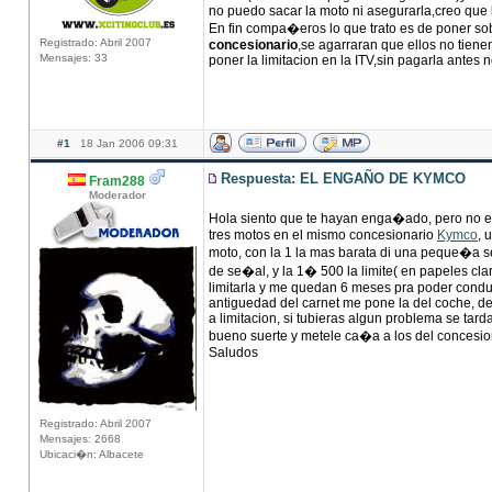
no puedo sacar la moto ni asegurarla,creo que
En fin compa�eros lo que trato es de poner sob
Registrado: Abril 2007
concesionario
,se agarraran que ellos no tiene
Mensajes: 33
poner la limitacion en la ITV,sin pagarla antes 
#1
18 Jan 2006 09:31
Respuesta: EL ENGAÑO DE KYMCO
Fram288
Moderador
Hola siento que te hayan enga�ado, pero no
tres motos en el mismo concesionario
Kymco
, 
moto, con la 1 la mas barata di una peque�a s
de se�al, y la 1� 500 la limite( en papeles cla
limitarla y me quedan 6 meses pra poder conduci
antiguedad del carnet me pone la del coche, de t
a limitacion, si tubieras algun problema se tar
bueno suerte y metele ca�a a los del concesio
Saludos
Registrado: Abril 2007
Mensajes: 2668
Ubicaci�n: Albacete