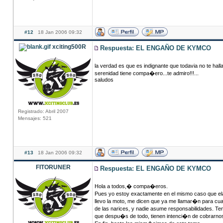
#12
18 Jan 2006 09:32
xciting500R
Respuesta: EL ENGAÑO DE KYMCO
la verdad es que es indignante que todavia no te hal
serenidad tiene compa�ero...te admiro!!!...
saludos
Registrado: Abril 2007
Mensajes: 521
#13
18 Jan 2006 09:32
FITORUNER
Respuesta: EL ENGAÑO DE KYMCO
Hola a todos,� compa�eros.
Pues yo estoy exactamente en el mismo caso que elale
llevo la moto, me dicen que ya me llamar�n para cuan
de las narices, y nadie asume responsabilidades. Te
que despu�s de todo, tienen intenci�n de cobrarnos 