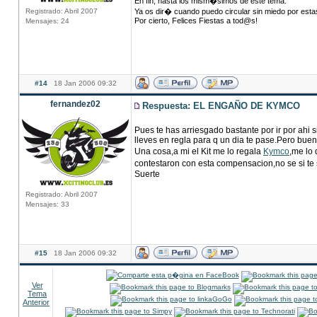
En fin, hasta los mism�simos de este tema.
Registrado: Abril 2007
Ya os dir� cuando puedo circular sin miedo por esta
Por cierto, Felices Fiestas a tod@s!
Mensajes: 24
#14
18 Jan 2006 09:32
fernandez02
Respuesta: EL ENGAÑO DE KYMCO
Pues te has arriesgado bastante por ir por ahi s
lleves en regla para q un dia te pase.Pero bue
Una cosa,a mi el Kit me lo regala
Kymco
,me lo 
contestaron con esta compensacion,no se si te 
Suerte
Registrado: Abril 2007
Mensajes: 33
#15
18 Jan 2006 09:32
Ver
Tema
Anterior