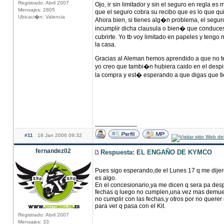
Registrado: Abril 2007
Ojo, ir sin limitador y sin el seguro en regla e
Mensajes: 2805
que el seguro cobra su recibo que es lo que qu
Ubicaci�n: Valencia
Ahora bien, si tienes alg�n problema, el segur
incumplir dicha clausula o bien� que conduces s
cubrirte. Yo tb voy limitado en papeles y tengo
la casa.
Gracias al Aleman hemos aprendido a que no te
yo creo que tambi�n hubiera caido en el despi
la compra y est� esperando a que digas que tie
____________
#11
18 Jan 2006 09:32
fernandez02
Respuesta: EL ENGAÑO DE KYMCO
Pues sigo esperando,de el Lunes 17 q me dijero
es algo.
En el concesionario,ya me dicen q sera pa des
fechas q luego no cumplen,una vez mas demuestr
no cumplir con las fechas,y otros por no querer 
para ver q pasa con el Kit.
Registrado: Abril 2007
Mensajes: 33