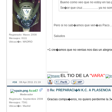
Bueno como veo que no estoy en las 
Se�or que cruz......................ya no 
Pero si no sab�amos que ven�as Paco....
Registrado: Marzo 2008
Saludos
Mensajes: 6111
Ubicaci�n: MADRID
+1 cre�amos que no venias nos das un alegr
____________
EL TIO DE LA
"VARA"
#16
08 Apr 2011 21:19
Re: PREPARACI�N K.C. A PLASENCIA
Aco47
Moderador
Registrado: Septiembre 2008
Gracias compa�eros, no quiero perderme la 3
Mensajes: 7591
Ubicaci�n: Madrid