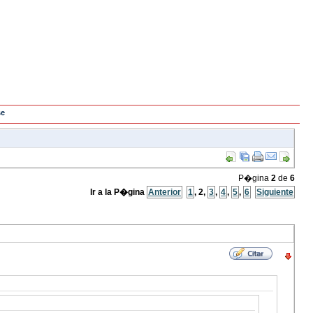
se
P�gina
2
de
6
Ir a la P�gina
Anterior
1
,
2
,
3
,
4
,
5
,
6
Siguiente