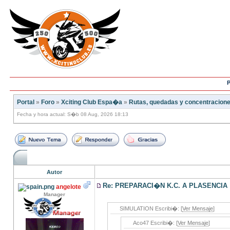
P
Portal
»
Foro
»
Xciting Club Espa�a
»
Rutas, quedadas y concentracion
Fecha y hora actual: S�b 08 Aug, 2026 18:13
Autor
Re: PREPARACI�N K.C. A PLASENCIA
angelote
Manager
SIMULATION Escribi�: [
Ver Mensaje
]
Aco47 Escribi�: [
Ver Mensaje
]