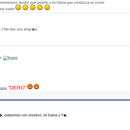
previsiones, tendre que pedirle a mi Dama que conduzca su coche.
somos nadie
.!! Me das una alegr�a.
on
"DERO"
�, estaremos con vosotros, mi Dama y Y�.