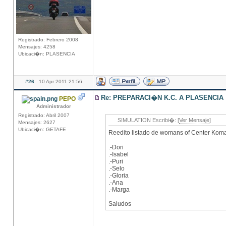
Registrado: Febrero 2008
Mensajes: 4258
Ubicaci�n: PLASENCIA
#26
10 Apr 2011 21:56
Re: PREPARACI�N K.C. A PLASENCIA
PEPO
Administrador
Registrado: Abril 2007
SIMULATION Escribi�: [
Ver Mensaje
]
Mensajes: 2627
Ubicaci�n: GETAFE
Reedito listado de womans of Center Kom
.-Dori
.-Isabel
.-Puri
.-Selo
.-Gloria
.-Ana
.-Marga
Saludos