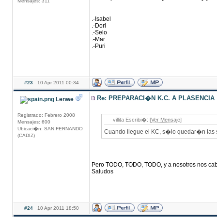
Mensajes: 311
.-Isabel
.-Dori
.-Selo
.-Mar
.-Puri
#23
10 Apr 2011 00:34
Re: PREPARACI�N K.C. A PLASENCIA
Lenwe
Registrado: Febrero 2008
villita Escribi�: [
Ver Mensaje
]
Mensajes: 600
Ubicaci�n: SAN FERNANDO
Cuando llegue el KC, s�lo quedar�n las 
(CADIZ)
Pero TODO, TODO, TODO, y a nosotros nos cabe..
Saludos
#24
10 Apr 2011 18:50