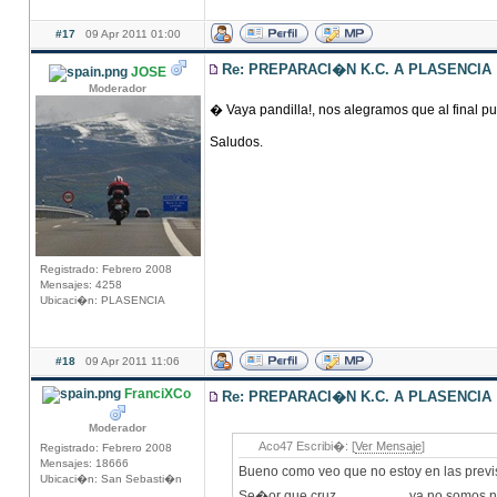
#17
09 Apr 2011 01:00
Re: PREPARACI�N K.C. A PLASENCIA
JOSE
Moderador
� Vaya pandilla!, nos alegramos que al final pu
Saludos.
Registrado: Febrero 2008
Mensajes: 4258
Ubicaci�n: PLASENCIA
#18
09 Apr 2011 11:06
FranciXCo
Re: PREPARACI�N K.C. A PLASENCIA
Moderador
Aco47 Escribi�: [
Ver Mensaje
]
Registrado: Febrero 2008
Mensajes: 18666
Bueno como veo que no estoy en las previ
Ubicaci�n: San Sebasti�n
Se�or que cruz......................ya no somos