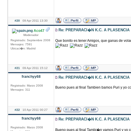
#20
09 Apr 2011 13:30
Re: PREPARACI�N K.C. A PLASENCIA
Aco47
Moderador
Registrado: Septiembre 2008
Que bonito es tener Amigos, que ganas de volar 
Mensajes: 7591
Ubicaci�n: Madrid
#21
09 Apr 2011 15:12
franchyy68
Re: PREPARACI�N K.C. A PLASENCIA
Registrado: Marzo 2008
Bueno pues al final Tambien bamos Puri y yo con vosot
Mensajes: 311
#22
10 Apr 2011 00:27
franchyy68
Re: PREPARACI�N K.C. A PLASENCIA
Registrado: Marzo 2008
Bueno pues al final Tambi�n vamos Puri y yo con vosot