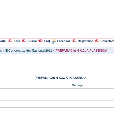
ortal
Foro
Buscar
FAQ
Facebook
Registrarse
Conectar
es
»
III Concentraci�n Nacional 2011
»
PREPARACI�N K.C. A PLASENCIA
PREPARACI�N K.C. A PLASENCIA
Mensaje