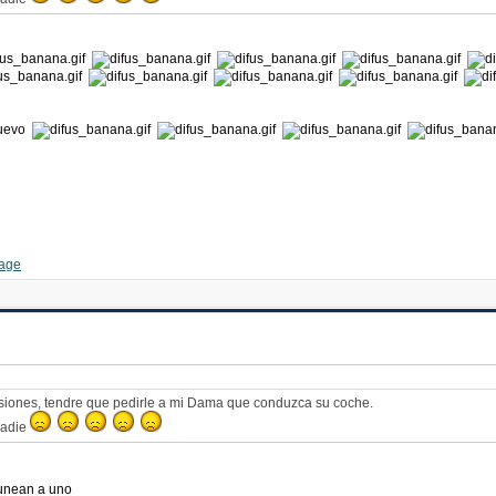
 nuevo
hhhhhhhh
siones, tendre que pedirle a mi Dama que conduzca su coche.
 nadie
unean a uno