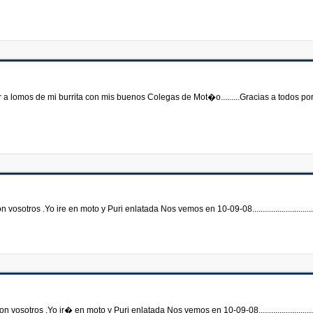
a lomos de mi burrita con mis buenos Colegas de Mot�o.........Gracias a todos por
ros .Yo ire en moto y Puri enlatada Nos vemos en 10-09-08.....................................
ros .Yo ir� en moto y Puri enlatada Nos vemos en 10-09-08...................................