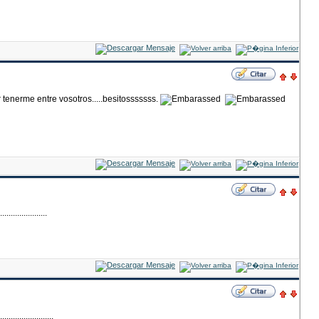
 tenerme entre vosotros.....besitosssssss.
..............
................