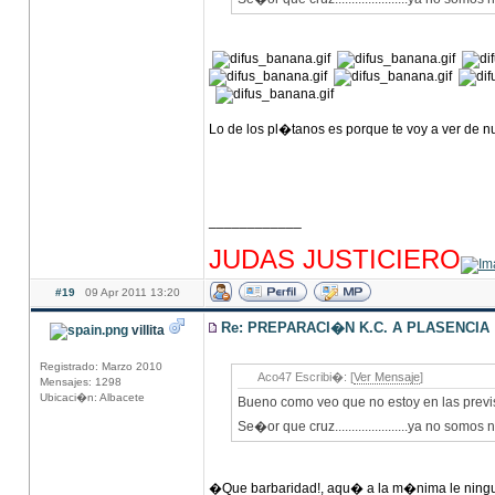
Lo de los pl�tanos es porque te voy a ver de
____________
hhhhhhhhhhhhhhhhhhhhhhhhhhhhhhhhhhhhh
JUDAS JUSTICIERO
#19
09 Apr 2011 13:20
Re: PREPARACI�N K.C. A PLASENCIA
villita
Registrado: Marzo 2010
Aco47 Escribi�: [
Ver Mensaje
]
Mensajes: 1298
Ubicaci�n: Albacete
Bueno como veo que no estoy en las previ
Se�or que cruz......................ya no somos
�Que barbaridad!, aqu� a la m�nima le ning