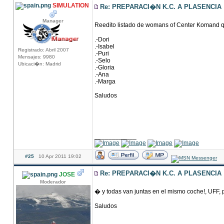
SIMULATION
Re: PREPARACI�N K.C. A PLASENCIA
Manager
Reedito listado de womans of Center Komand q
.-Dori
.-Isabel
Registrado: Abril 2007
.-Puri
Mensajes: 9980
.-Selo
Ubicaci�n: Madrid
.-Gloria
.-Ana
.-Marga
Saludos
____________
#25
10 Apr 2011 19:02
Re: PREPARACI�N K.C. A PLASENCIA
JOSE
Moderador
� y todas van juntas en el mismo coche!, UFF, 
Saludos