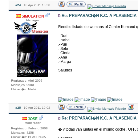
#24
10 Apr 2011 18:50
Re: PREPARACI�N K.C. A PLASENCIA
SIMULATION
Manager
Reedito listado de womans of Center Komand q
.-Dori
.-Isabel
.-Puri
.-Selo
.-Gloria
.-Ana
.-Marga
Saludos
Registrado: Abril 2007
Mensajes: 9980
Ubicaci�n: Madrid
____________
#25
10 Apr 2011 19:02
Re: PREPARACI�N K.C. A PLASENCIA
JOSE
Moderador
Registrado: Febrero 2008
� y todas van juntas en el mismo coche!, UFF, 
Mensajes: 4258
Ubicaci�n: PLASENCIA