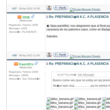
#17
09 Apr 2011 01:00
Re: PREPARACI�N K.C. A PLASENCIA
JOSE
Moderador
Registrado: Febrero 2008
� Vaya pandilla!, nos alegramos que al final pu
Mensajes: 4258
caravana de los palomos cojos, como en Badajoz
Ubicaci�n: PLASENCIA
Saludos.
#18
09 Apr 2011 11:06
Re: PREPARACI�N K.C. A PLASENCIA
FranciXCo
Moderador
Registrado: Febrero 2008
Aco47 Escribi�: [
Ver Mensaje
]
Mensajes: 18666
Ubicaci�n: San Sebasti�n
Bueno como veo que no estoy en las previ
Se�or que cruz......................ya no somos