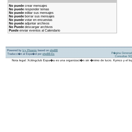
No puede
crear mensajes
No puede
responder temas
No puede
editar sus mensajes
No puede
borrar sus mensajes
No puede
votar en encuestas
No puede
adjuntar archivos
No Puede
descargar archivos
Puede
enviar eventos al Calendario
Powered by
Icy Phoenix
based on
phpBB
P�gina Generad
Traducci�n al Espa�ol por
phpBB-Es
Consultas SQ
Nota legal: Xcitingclub Espa�a es una organizaci�n sin �nimo de lucro. Kymco y el 