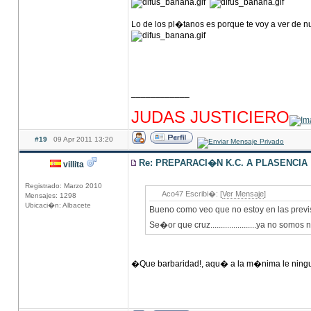
Lo de los pl�tanos es porque te voy a ver de
____________
hhhhhhhhhhhhhhhhhhhhhhhhhhhhhhhhhhhhh
JUDAS JUSTICIERO
#19
09 Apr 2011 13:20
Re: PREPARACI�N K.C. A PLASENCIA
villita
Registrado: Marzo 2010
Aco47 Escribi�: [
Ver Mensaje
]
Mensajes: 1298
Ubicaci�n: Albacete
Bueno como veo que no estoy en las previ
Se�or que cruz......................ya no somos
�Que barbaridad!, aqu� a la m�nima le ning