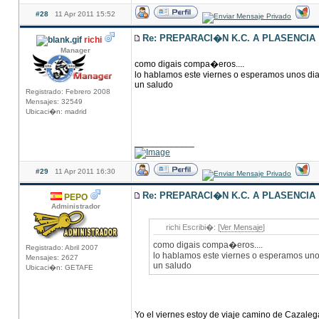
#28
11 Apr 2011 15:52
Re: PREPARACI�N K.C. A PLASENCIA
richi
Manager
como digais compa�eros....
lo hablamos este viernes o esperamos unos di
un saludo
Registrado: Febrero 2008
Mensajes: 32549
Ubicaci�n: madrid
____________
#29
11 Apr 2011 16:30
Re: PREPARACI�N K.C. A PLASENCIA
PEPO
Administrador
richi Escribi�: [
Ver Mensaje
]
como digais compa�eros....
Registrado: Abril 2007
lo hablamos este viernes o esperamos uno
Mensajes: 2627
un saludo
Ubicaci�n: GETAFE
Yo el viernes estoy de viaje camino de Cazaleg