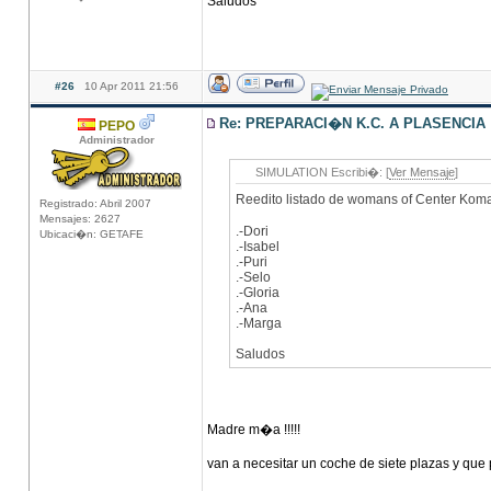
Saludos
#26
10 Apr 2011 21:56
Re: PREPARACI�N K.C. A PLASENCIA
PEPO
Administrador
SIMULATION Escribi�: [
Ver Mensaje
]
Reedito listado de womans of Center Kom
Registrado: Abril 2007
Mensajes: 2627
.-Dori
Ubicaci�n: GETAFE
.-Isabel
.-Puri
.-Selo
.-Gloria
.-Ana
.-Marga
Saludos
Madre m�a !!!!!
van a necesitar un coche de siete plazas y que