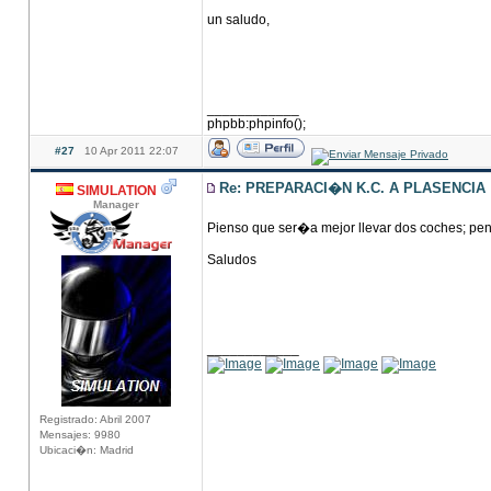
un saludo,
____________
phpbb:phpinfo();
#27
10 Apr 2011 22:07
Re: PREPARACI�N K.C. A PLASENCIA
SIMULATION
Manager
Pienso que ser�a mejor llevar dos coches; pens
Saludos
____________
Registrado: Abril 2007
Mensajes: 9980
Ubicaci�n: Madrid