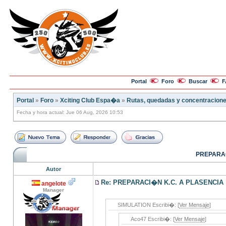
Portal
Foro
Buscar
F
Portal
»
Foro
»
Xciting Club Espa�a
»
Rutas, quedadas y concentracion
Fecha y hora actual: Jue 06 Aug, 2026 10:53
PREPARAC
Autor
Re: PREPARACI�N K.C. A PLASENCIA
angelote
Manager
SIMULATION Escribi�: [
Ver Mensaje
]
Aco47 Escribi�: [
Ver Mensaje
]