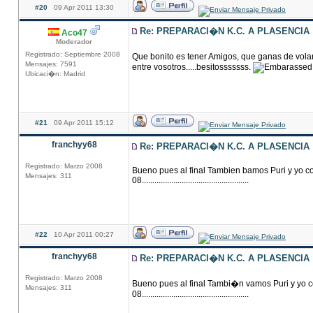
#20
09 Apr 2011 13:30
Re: PREPARACI�N K.C. A PLASENCIA
Aco47
Moderador
Registrado: Septiembre 2008
Que bonito es tener Amigos, que ganas de volar
Mensajes: 7591
entre vosotros.....besitosssssss.
Ubicaci�n: Madrid
#21
09 Apr 2011 15:12
franchyy68
Re: PREPARACI�N K.C. A PLASENCIA
Registrado: Marzo 2008
Bueno pues al final Tambien bamos Puri y yo co
Mensajes: 311
08...................................................
#22
10 Apr 2011 00:27
franchyy68
Re: PREPARACI�N K.C. A PLASENCIA
Registrado: Marzo 2008
Bueno pues al final Tambi�n vamos Puri y yo c
Mensajes: 311
08...................................................