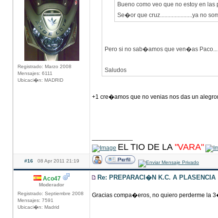
Bueno como veo que no estoy en las 
Se�or que cruz......................ya no 
Pero si no sab�amos que ven�as Paco....
Registrado: Marzo 2008
Saludos
Mensajes: 6111
Ubicaci�n: MADRID
+1 cre�amos que no venias nos das un alegr
____________
EL TIO DE LA
"VARA"
#16
08 Apr 2011 21:19
Re: PREPARACI�N K.C. A PLASENCIA
Aco47
Moderador
Registrado: Septiembre 2008
Gracias compa�eros, no quiero perderme la 3
Mensajes: 7591
Ubicaci�n: Madrid