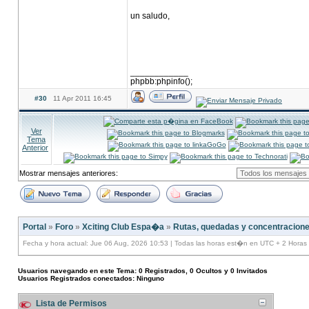
un saludo,
____________
phpbb:phpinfo();
#30
11 Apr 2011 16:45
Ver
Tema
Anterior
Mostrar mensajes anteriores:
Portal
»
Foro
»
Xciting Club Espa�a
»
Rutas, quedadas y concentracion
Fecha y hora actual: Jue 06 Aug, 2026 10:53 | Todas las horas est�n en UTC + 2 Horas
Usuarios navegando en este Tema: 0 Registrados, 0 Ocultos y 0 Invitados
Usuarios Registrados conectados: Ninguno
Lista de Permisos