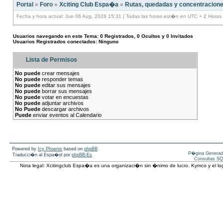
Portal
»
Foro
»
Xciting Club Espa�a
»
Rutas, quedadas y concentracion
Fecha y hora actual: Jue 06 Aug, 2026 15:31 | Todas las horas est�n en UTC + 2 Horas
Usuarios navegando en este Tema: 0 Registrados, 0 Ocultos y 0 Invitados
Usuarios Registrados conectados: Ninguno
Lista de Permisos
No puede
crear mensajes
No puede
responder temas
No puede
editar sus mensajes
No puede
borrar sus mensajes
No puede
votar en encuestas
No puede
adjuntar archivos
No Puede
descargar archivos
Puede
enviar eventos al Calendario
Powered by
Icy Phoenix
based on
phpBB
P�gina Generad
Traducci�n al Espa�ol por
phpBB-Es
Consultas SQ
Nota legal: Xcitingclub Espa�a es una organizaci�n sin �nimo de lucro. Kymco y el 