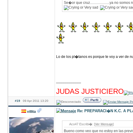
Se�or que cruz......................ya no somos
Lo de los pl�tanos es porque te voy a ver de
____________
hhhhhhhhhhhhhhhhhhhhhhhhhhhhhhhhhhhhh
JUDAS JUSTICIERO
#19
09 Apr 2011 13:20
Re: PREPARACI�N K.C. A P
villita
Aco47 Escribi�: [
Ver Mensaje
]
Bueno como veo que no estoy en las previ