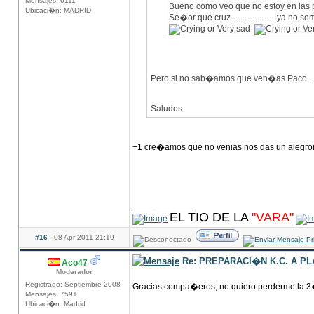
Mensajes: 6111
Bueno como veo que no estoy en las 
Ubicaci�n: MADRID
Se�or que cruz......................ya no 
Pero si no sab�amos que ven�as Paco....
Saludos
+1 cre�amos que no venias nos das un alegr
____________
EL TIO DE LA
"VARA"
#16
08 Apr 2011 21:19
Re: PREPARACI�N K.C. A P
Aco47
Moderador
Registrado: Septiembre 2008
Gracias compa�eros, no quiero perderme la 3
Mensajes: 7591
Ubicaci�n: Madrid