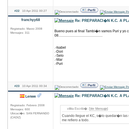
#22
10 Apr 2011 00:27
franchyy68
Re: PREPARACI�N K.C. A P
Registrado: Marzo 2008
Bueno pues al final Tambi�n vamos Puri y yo c
Mensajes: 311
08...................................................
.-Isabel
.-Dori
.-Selo
.-Mar
.-Puri
#23
10 Apr 2011 00:34
Re: PREPARACI�N K.C. A P
Lenwe
Registrado: Febrero 2008
villita Escribi�: [
Ver Mensaje
]
Mensajes: 600
Ubicaci�n: SAN FERNANDO
Cuando llegue el KC, s�lo quedar�n las 
(CADIZ)
me refiero a todo.