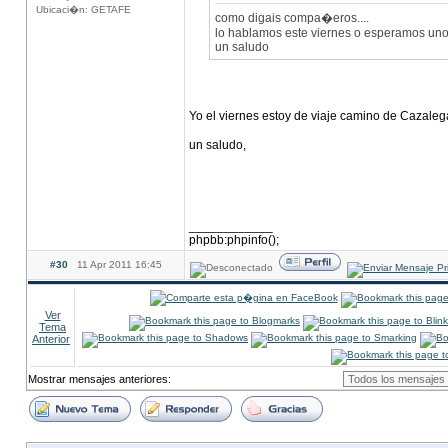
Ubicaci�n: GETAFE
como digais compa�eros....
lo hablamos este viernes o esperamos uno
un saludo
Yo el viernes estoy de viaje camino de Cazaleg
un saludo,
____________
phpbb:phpinfo();
#30
11 Apr 2011 16:45
Ver
Tema
Anterior
Mostrar mensajes anteriores: