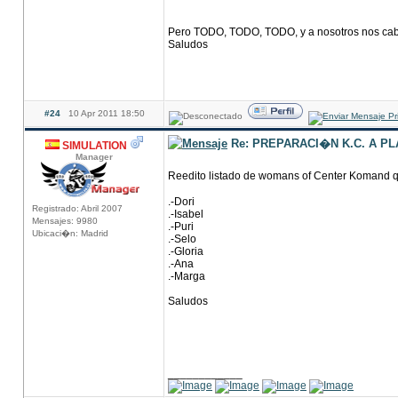
Pero TODO, TODO, TODO, y a nosotros nos cabe..
Saludos
#24
10 Apr 2011 18:50
Re: PREPARACI�N K.C. A P
SIMULATION
Manager
Reedito listado de womans of Center Komand q
.-Dori
Registrado: Abril 2007
.-Isabel
Mensajes: 9980
.-Puri
Ubicaci�n: Madrid
.-Selo
.-Gloria
.-Ana
.-Marga
Saludos
____________