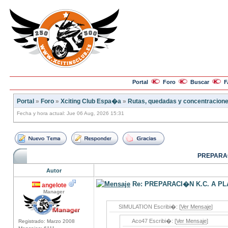
Portal
Foro
Buscar
F
Portal
»
Foro
»
Xciting Club Espa�a
»
Rutas, quedadas y concentracion
Fecha y hora actual: Jue 06 Aug, 2026 15:31
PREPARAC
Autor
Re: PREPARACI�N K.C. A P
angelote
Manager
SIMULATION Escribi�: [
Ver Mensaje
]
Aco47 Escribi�: [
Ver Mensaje
]
Registrado: Marzo 2008