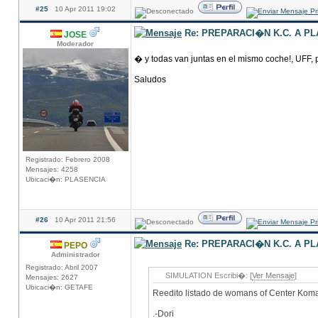
#25
10 Apr 2011 19:02
Re: PREPARACI�N K.C. A P
JOSE
Moderador
� y todas van juntas en el mismo coche!, UFF, 
Saludos
Registrado: Febrero 2008
Mensajes: 4258
Ubicaci�n: PLASENCIA
#26
10 Apr 2011 21:56
Re: PREPARACI�N K.C. A P
PEPO
Administrador
Registrado: Abril 2007
SIMULATION Escribi�: [
Ver Mensaje
]
Mensajes: 2627
Ubicaci�n: GETAFE
Reedito listado de womans of Center Kom
.-Dori