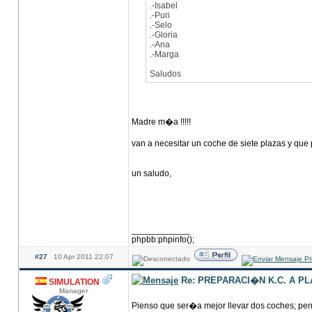
.-Isabel
.-Puri
.-Selo
.-Gloria
.-Ana
.-Marga
Saludos
Madre m�a !!!!!
van a necesitar un coche de siete plazas y que
un saludo,
____________
phpbb:phpinfo();
#27
10 Apr 2011 22:07
Re: PREPARACI�N K.C. A P
SIMULATION
Manager
Pienso que ser�a mejor llevar dos coches; pens