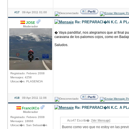
#17
09 Apr 2011 01:00
Re: PREPARACI�N K.C. A P
JOSE
Moderador
� Vaya pandilla!, nos alegramos que al final pu
caravana de los palomos cojos, como en Badajoz
Saludos.
Registrado: Febrero 2008
Mensajes: 4258
Ubicaci�n: PLASENCIA
#18
09 Apr 2011 11:06
Re: PREPARACI�N K.C. A P
FranciXCo
Moderador
Registrado: Febrero 2008
Aco47 Escribi�: [
Ver Mensaje
]
Mensajes: 18666
Ubicaci�n: San Sebasti�n
Bueno como veo que no estoy en las previ