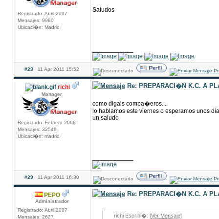
Saludos
Registrado: Abril 2007
Mensajes: 9980
Ubicaci�n: Madrid
____________
#28
11 Apr 2011 15:52
Re: PREPARACI�N K.C. A P
richi
Manager
como digais compa�eros....
lo hablamos este viernes o esperamos unos di
un saludo
Registrado: Febrero 2008
Mensajes: 32549
Ubicaci�n: madrid
____________
#29
11 Apr 2011 16:30
Re: PREPARACI�N K.C. A P
PEPO
Administrador
Registrado: Abril 2007
richi Escribi�: [
Ver Mensaje
]
Mensajes: 2627