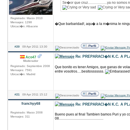
Se�or que cruz......................ya no somos
Registrado: Marzo 2010
Mensajes: 1298
�Que barbaridad!, aqu� a la m�nima le ning
Ubicaci�n: Albacete
#20
09 Apr 2011 13:30
Re: PREPARACI�N K.C. A P
Aco47
Moderador
Registrado: Septiembre 2008
Que bonito es tener Amigos, que ganas de volar
Mensajes: 7591
entre vosotros.....besitosssssss.
Ubicaci�n: Madrid
#21
09 Apr 2011 15:12
franchyy68
Re: PREPARACI�N K.C. A P
Registrado: Marzo 2008
Bueno pues al final Tambien bamos Puri y yo co
Mensajes: 311
08...................................................