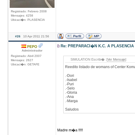
Registrado: Febrero 2008
Mensajes: 4258
Ubicaci�n: PLASENCIA
#26
10 Apr 2011 21:56
Re: PREPARACI�N K.C. A PLASENCIA
PEPO
Administrador
Registrado: Abril 2007
SIMULATION Escribi�: [
Ver Mensaje
]
Mensajes: 2627
Ubicaci�n: GETAFE
Reedito listado de womans of Center Kom
.-Dori
.-Isabel
.-Puri
.-Selo
.-Gloria
.-Ana
.-Marga
Saludos
Madre m�a !!!!!