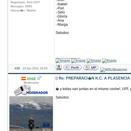
.-Dori
Registrado: Abril 2007
.-Isabel
Mensajes: 9980
.-Puri
Ubicaci�n: Madrid
.-Selo
.-Gloria
.-Ana
.-Marga
Saludos
____________
#25
10 Apr 2011 19:02
Re: PREPARACI�N K.C. A PLASENCIA
JOSE
Moderador
� y todas van juntas en el mismo coche!, UFF, 
Saludos