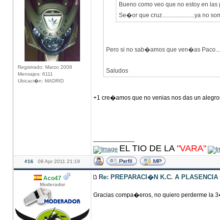
Bueno como veo que no estoy en las 
Se�or que cruz......................ya no
Pero si no sab�amos que ven�as Paco....
Registrado: Marzo 2008
Saludos
Mensajes: 6111
Ubicaci�n: MADRID
+1 cre�amos que no venias nos das un alegr
____________
EL TIO DE LA
"VARA"
#16
08 Apr 2011 21:19
Re: PREPARACI�N K.C. A PLASENCIA
Aco47
Moderador
Gracias compa�eros, no quiero perderme la 3