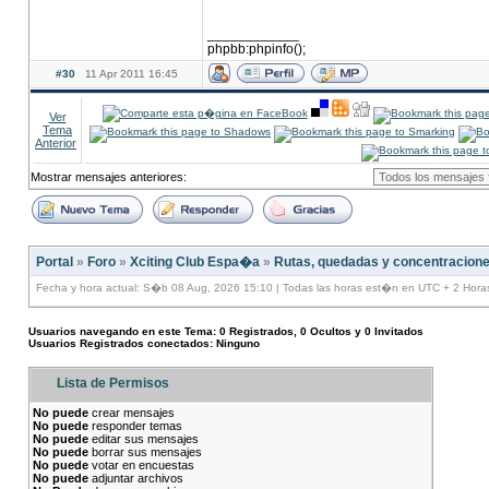
____________
phpbb:phpinfo();
#30
11 Apr 2011 16:45
Ver
Tema
Anterior
Mostrar mensajes anteriores:
Portal
»
Foro
»
Xciting Club Espa�a
»
Rutas, quedadas y concentracion
Fecha y hora actual: S�b 08 Aug, 2026 15:10 | Todas las horas est�n en UTC + 2 Hora
Usuarios navegando en este Tema: 0 Registrados, 0 Ocultos y 0 Invitados
Usuarios Registrados conectados: Ninguno
Lista de Permisos
No puede
crear mensajes
No puede
responder temas
No puede
editar sus mensajes
No puede
borrar sus mensajes
No puede
votar en encuestas
No puede
adjuntar archivos