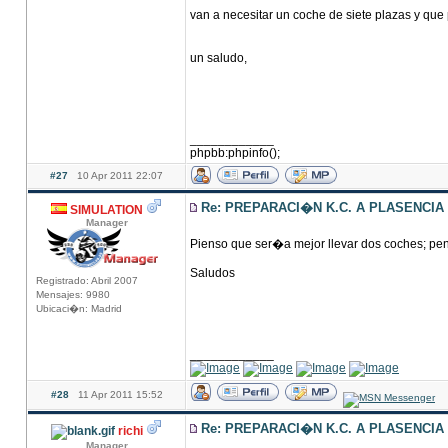
van a necesitar un coche de siete plazas y que
un saludo,
____________
phpbb:phpinfo();
#27
10 Apr 2011 22:07
Re: PREPARACI�N K.C. A PLASENCIA
SIMULATION
Manager
Pienso que ser�a mejor llevar dos coches; pen
Saludos
Registrado: Abril 2007
Mensajes: 9980
Ubicaci�n: Madrid
____________
#28
11 Apr 2011 15:52
Re: PREPARACI�N K.C. A PLASENCIA
richi
Manager