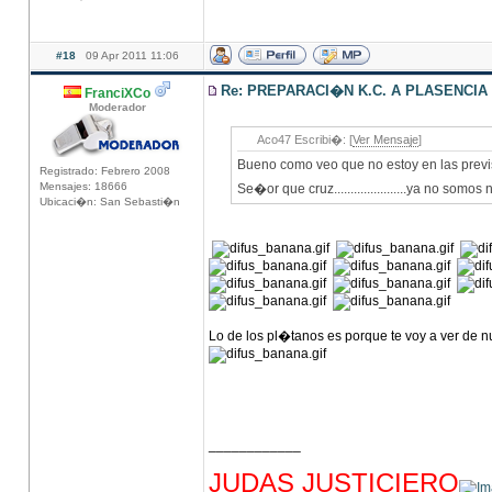
#18
09 Apr 2011 11:06
Re: PREPARACI�N K.C. A PLASENCIA
FranciXCo
Moderador
Aco47 Escribi�: [
Ver Mensaje
]
Bueno como veo que no estoy en las previ
Registrado: Febrero 2008
Mensajes: 18666
Se�or que cruz......................ya no somos
Ubicaci�n: San Sebasti�n
Lo de los pl�tanos es porque te voy a ver de
____________
hhhhhhhhhhhhhhhhhhhhhhhhhhhhhhhhhhhh
JUDAS JUSTICIERO