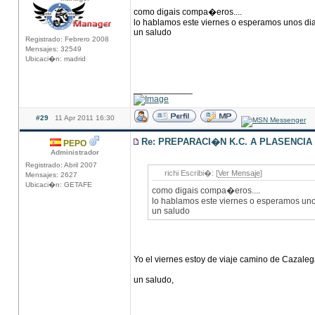
como digais compa�eros....
lo hablamos este viernes o esperamos unos di
un saludo
Registrado: Febrero 2008
Mensajes: 32549
Ubicaci�n: madrid
____________
#29
11 Apr 2011 16:30
Re: PREPARACI�N K.C. A PLASENCIA
PEPO
Administrador
Registrado: Abril 2007
richi Escribi�: [
Ver Mensaje
]
Mensajes: 2627
Ubicaci�n: GETAFE
como digais compa�eros....
lo hablamos este viernes o esperamos uno
un saludo
Yo el viernes estoy de viaje camino de Cazaleg
un saludo,