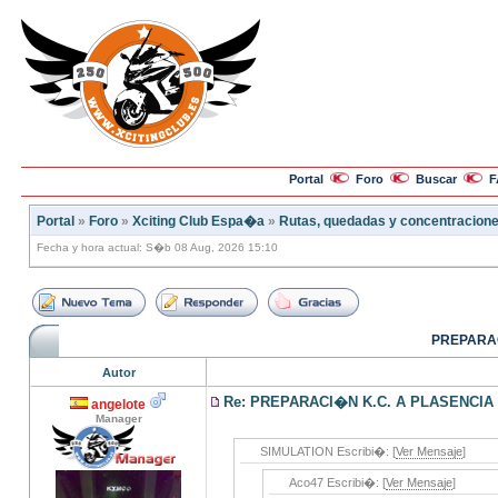
Portal
Foro
Buscar
F
Portal
»
Foro
»
Xciting Club Espa�a
»
Rutas, quedadas y concentracion
Fecha y hora actual: S�b 08 Aug, 2026 15:10
PREPARAC
Autor
Re: PREPARACI�N K.C. A PLASENCIA
angelote
Manager
SIMULATION Escribi�: [
Ver Mensaje
]
Aco47 Escribi�: [
Ver Mensaje
]