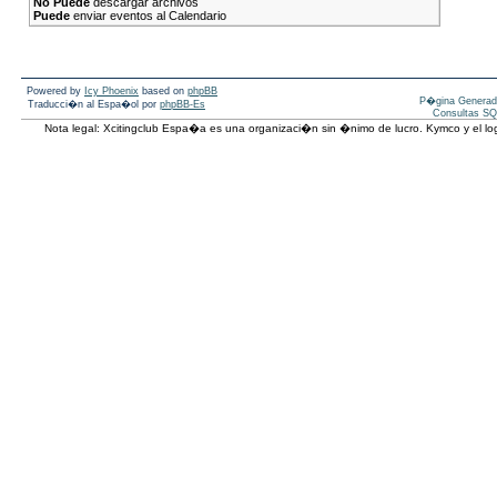
No Puede
descargar archivos
Puede
enviar eventos al Calendario
Powered by
Icy Phoenix
based on
phpBB
P�gina Generad
Traducci�n al Espa�ol por
phpBB-Es
Consultas SQ
Nota legal: Xcitingclub Espa�a es una organizaci�n sin �nimo de lucro. Kymco y el 