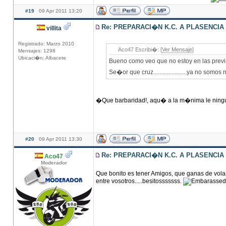
#19
09 Apr 2011 13:20
Re: PREPARACI�N K.C. A PLASENCIA
villita
Registrado: Marzo 2010
Aco47 Escribi�: [
Ver Mensaje
]
Mensajes: 1298
Ubicaci�n: Albacete
Bueno como veo que no estoy en las previ
Se�or que cruz......................ya no somos
�Que barbaridad!, aqu� a la m�nima le ning
#20
09 Apr 2011 13:30
Re: PREPARACI�N K.C. A PLASENCIA
Aco47
Moderador
Que bonito es tener Amigos, que ganas de volar
entre vosotros.....besitosssssss.