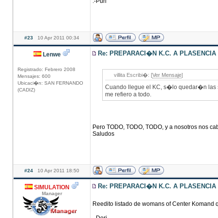
.-Puri
#23
10 Apr 2011 00:34
Re: PREPARACI�N K.C. A PLASENCIA
Lenwe
Registrado: Febrero 2008
villita Escribi�: [
Ver Mensaje
]
Mensajes: 600
Ubicaci�n: SAN FERNANDO
Cuando llegue el KC, s�lo quedar�n las 
(CADIZ)
me refiero a todo.
Pero TODO, TODO, TODO, y a nosotros nos cabe..
Saludos
#24
10 Apr 2011 18:50
Re: PREPARACI�N K.C. A PLASENCIA
SIMULATION
Manager
Reedito listado de womans of Center Komand q